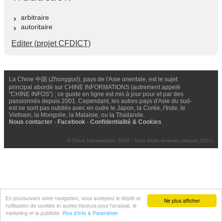
arbitraire
autoritaire
Editer (projet CFDICT)
La Chine 中国 (
Zhongguó
), pays de l'Asie orientale, est le sujet
principal abordé sur CHINE INFORMATIONS (autrement appelé
"CHINE INFOS") ; ce guide en ligne est mis à jour pour et par des
passionnés depuis 2001. Cependant, les autres pays d'Asie du sud-
est ne sont pas oubliés avec en outre le Japon, la Corée, l'Inde, le
Vietnam, la Mongolie, la Malaisie, ou la Thailande.
Nous contacter
-
Facebook
-
Confidentialité & Cookies
© Chine Informations, 2026 - Tous droits réservés (depuis 2001)
En poursuivant votre navigation, vous acceptez le dépôt et
Ne plus afficher
l'utilisation de cookies et autres traceurs pour l'analyse, le
marketing et la publicité.
Plus d'info & Paramétrer