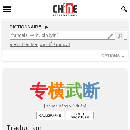
DICTIONNAIRE ▶
» Rechercher par clé / radical
OPTIONS →
专
横
武
断
[ zhuān héng wǔ duàn]
Traduction