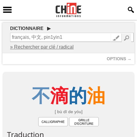
DICTIONNAIRE ▶
» Rechercher par clé / radical
OPTIONS →
不
滴
的
油
[ bù dī de yóu]
Traduction