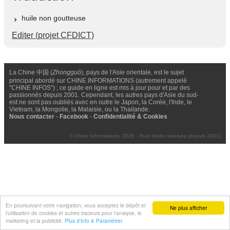
huile non goutteuse
Editer (projet CFDICT)
La Chine 中国 (
Zhongguó
), pays de l'Asie orientale, est le sujet
principal abordé sur CHINE INFORMATIONS (autrement appelé
"CHINE INFOS") ; ce guide en ligne est mis à jour pour et par des
passionnés depuis 2001. Cependant, les autres pays d'Asie du sud-
est ne sont pas oubliés avec en outre le Japon, la Corée, l'Inde, le
Vietnam, la Mongolie, la Malaisie, ou la Thailande.
Nous contacter
-
Facebook
-
Confidentialité & Cookies
© Chine Informations, 2026 - Tous droits réservés (depuis 2001)
En poursuivant votre navigation, vous acceptez le dépôt et
Ne plus afficher
l'utilisation de cookies et autres traceurs pour l'analyse, le
marketing et la publicité.
Plus d'info & Paramétrer