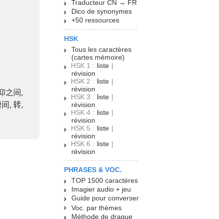
Traducteur CN → FR
Dico de synonymes
+50 ressources
HSK
Tous les caractères
(cartes mémoire)
HSK 1 :
liste
|
révision
HSK 2 :
liste
|
révision
仰之间
,
HSK 3 :
liste
|
瞬间
,
转
,
révision
HSK 4 :
liste
|
révision
HSK 5 :
liste
|
révision
HSK 6 :
liste
|
révision
PHRASES & VOC.
TOP 1500 caractères
Imagier audio + jeu
Guide pour converser
Voc. par thèmes
Méthode de drague