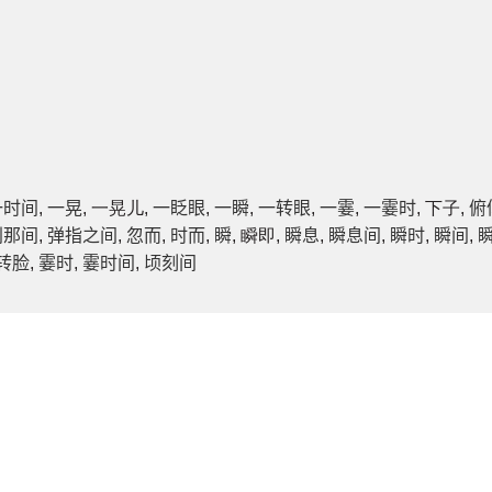
一时间
,
一晃
, 一晃儿,
一眨眼
,
一瞬
,
一转眼
,
一霎
,
一霎时
, 下子,
俯
刹那间
,
弹指之间
,
忽而
,
时而
,
瞬
, 瞬即,
瞬息
,
瞬息间
,
瞬时
,
瞬间
,
转脸
,
霎时
,
霎时间
,
顷刻间