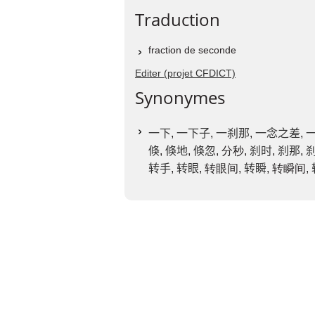
Traduction
fraction de seconde
Editer (projet CFDICT)
Synonymes
一下
,
一下子
,
一刹那
,
一念之差
,
倏
,
倏地
,
倏忽
, 分秒,
刹时
,
刹那
,
转手
,
转眼
, 转眼间,
转瞬
, 转瞬间,