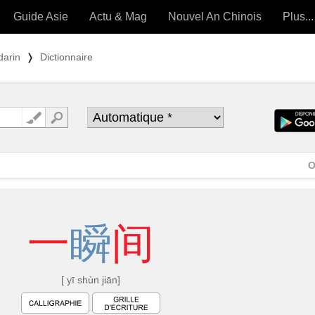
Guide Asie
Actu & Mag
Nouvel An Chinois
Plus...
Magazine
Forum (
darin
❭
Dictionnaire
Articles intemporels
 OUTILS) »
O
一
瞬
间
[ yī shùn jiān]