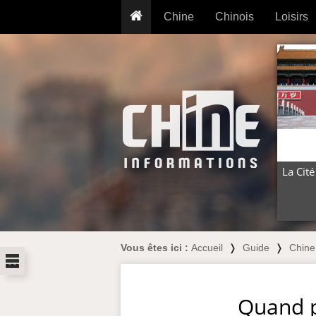
Chine
Chinois
Loisirs
... pour les nuls
Dictionnaire
Prénom
... présentée aux enfants
Cours audio
Signe
Grammaire
Tatouage
Conseils voyageurs
Traducteur
PLUS (24
Plantes médicinales
Exos & Flashcards
Proverbes
+50 Outils
Cuisine
La Cité
PLUS »
Cinéma & films
Calendrier en ligne
JO Pékin 2022
Vous êtes ici :
Accueil
❭
Guide
❭
Chine
...
Quand p