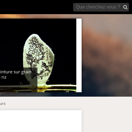
archives)
inture sur grain
 riz
urs