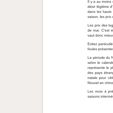
Il y a au moins
désir légitime 
dans les hauts 
saison, les prix
Les prix des l
de mai. C'est 
vaut donc mieux
Evitez particul
foules présentes
La période du N
selon le calendr
représente le 
des pays étrang
natale pour cé
Nouvel an chino
Les mois à pré
saisons intermé