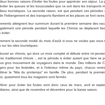
 deux bonnes raisons d'éviter les foules pour apprécier son séjour. La 
d'éviter les queues et les bousculades que ce soit dans les transports
lieux touristiques. La seconde raison, est que pendant ces périodes 
 de l'hébergement et des transports flambent et les places se font rares
ogements atteignent leur summum durant la première semaine des va
également une période pendant laquelle les Chinois se déplacent bea
 éviter.
ièrement la seconde moitié du mois d'août si vous ne voulez pas vous 
 sur les sites touristiques.
ouvel an chinois, qui dure un mois complet et débute entre mi-janvier 
ier traditionnel chinois -, est la période à éviter autant que faire se p
plus gros mouvement de voyageurs dans le monde. Des millions de Ch
ers pour les festivités, et à l'intérieur même du pays, chacun rentre
lébrer la "fête du printemps" en famille. De plus, pendant la premi
is, quasiment tous les magasins sont fermés.
férer pour éviter les foules sont donc ceux de mars, avril et sept
diaires, ainsi que de novembre et décembre pour la basse saison.