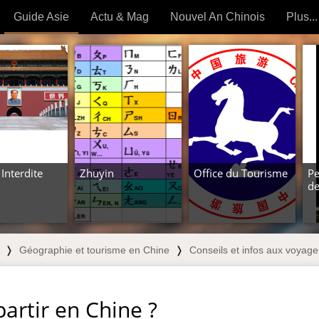
Guide Asie
Actu & Mag
Nouvel An Chinois
Plus...
Magazine
Forum (
Articles intemporels
 OUTILS) »
 Interdite
Zhuyin
Office du Tourisme
Pe
de
❭
Géographie et tourisme en Chine
❭
Conseils et infos aux voyage
artir en Chine ?