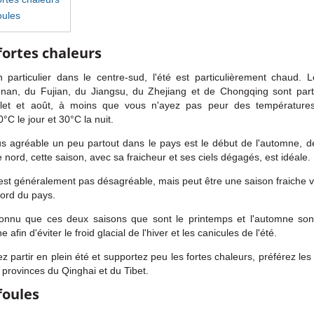
oules
 fortes chaleurs
 particulier dans le centre-sud, l'été est particulièrement chaud. 
nan, du Fujian, du Jiangsu, du Zhejiang et de Chongqing sont part
uillet et août, à moins que vous n'ayez pas peur des température
0°C le jour et 30°C la nuit.
us agréable un peu partout dans le pays est le début de l'automne, 
 nord, cette saison, avec sa fraicheur et ses ciels dégagés, est idéale.
est généralement pas désagréable, mais peut être une saison fraiche v
nord du pays.
reconnu que ces deux saisons que sont le printemps et l'automne son
afin d'éviter le froid glacial de l'hiver et les canicules de l'été.
z partir en plein été et supportez peu les fortes chaleurs, préférez les 
 provinces du Qinghai et du Tibet.
 foules