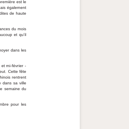
première est le
 mais également
dites de haute
.
cances du mois
ucoup et qu'il
noyer dans les
et mi-février -
eut. Cette fête
inois rentrent
 dans sa ville
ère semaine du
embre pour les