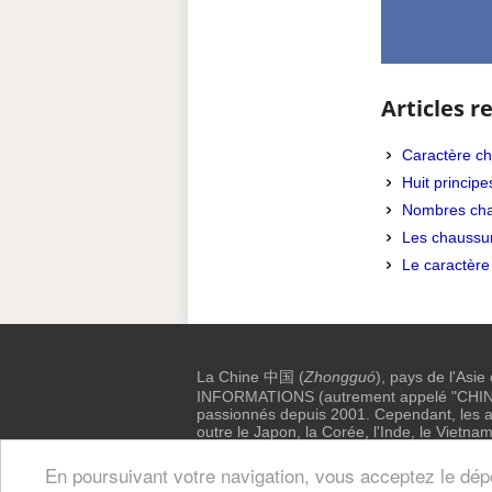
Articles re
Caractère ch
Huit princip
Nombres cha
Les chaussur
Le caractère
La Chine 中国 (
Zhongguó
), pays de l'Asie
INFORMATIONS (autrement appelé "CHINE I
passionnés depuis 2001. Cependant, les au
outre le Japon, la Corée, l'Inde, le Vietnam
Nous contacter
-
Facebook
-
Confidenti
En poursuivant votre navigation, vous acceptez le dépôt 