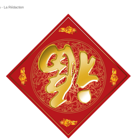
s
-
La Rédaction