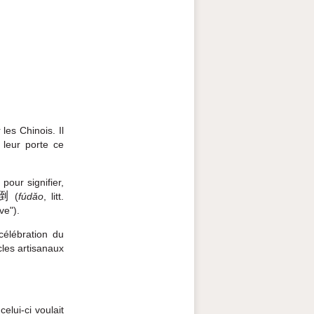
les Chinois. Il
à leur porte ce
pour signifier,
倒
(
fúdǎo
, litt.
ive").
célébration du
les artisanaux
lui-ci voulait