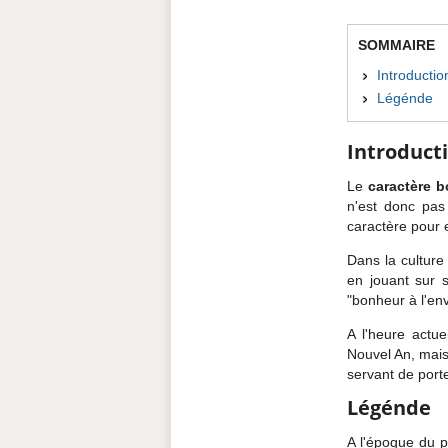
SOMMAIRE
Introductio
Légénde
Introduct
Le
caractère 
n'est donc pa
caractère pour e
Dans la culture 
en jouant sur 
"bonheur à l'e
A l'heure actue
Nouvel An, mais
servant de port
Légénde
A l'époque du p