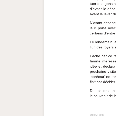
tuer des gens a
d'éviter le dés
avant le lever du
N'osant désobéi
leur porte avec
certains d'entre
Le lendemain, a
l'un des foyers é
Fâché par ce ra
famille intéress
idée et déclara
prochaine visit
'bonheur' ne ta
finit par décider
Depuis lors, on
le souvenir de l
ANNONCE