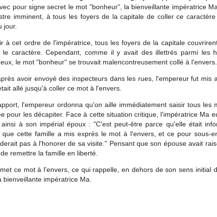
vec pour signe secret le mot "bonheur", la bienveillante impératrice M
astre imminent, à tous les foyers de la capitale de coller ce caractère
 jour.
r à cet ordre de l'impératrice, tous les foyers de la capitale couvrire
 le caractère. Cependant, comme il y avait des illettrés parmi les h
 eux, le mot "bonheur" se trouvait malencontreusement collé à l'envers.
près avoir envoyé des inspecteurs dans les rues, l'empereur fut mis 
tait allé jusqu'à coller ce mot à l'envers.
pport, l'empereur ordonna qu'on aille immédiatement saisir tous les
ée pour les décapiter. Face à cette situation critique, l'impératrice Ma 
 ainsi à son impérial époux : "C'est peut-être parce qu'elle était in
e que cette famille a mis exprès le mot à l'envers, et ce pour sous-e
rderait pas à l'honorer de sa visite." Pensant que son épouse avait rai
 de remettre la famille en liberté.
 met ce mot à l'envers, ce qui rappelle, en dehors de son sens initial
a bienveillante impératrice Ma.