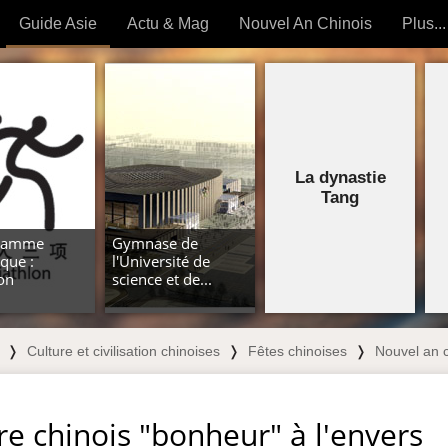
Guide Asie
Actu & Mag
Nouvel An Chinois
Plus...
Magazine
Forum (
Articles intemporels
 OUTILS) »
La dynastie
Tang
gramme
Gymnase de
que :
l'Université de
lon
science et de...
❭
Culture et civilisation chinoises
❭
Fêtes chinoises
❭
Nouvel an c
re chinois "bonheur" à l'envers