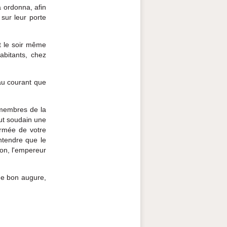
a ordonna, afin
 sur leur porte
nt le soir même
abitants, chez
au courant que
 membres de la
eut soudain une
formée de votre
ntendre que le
son, l'empereur
 de bon augure,