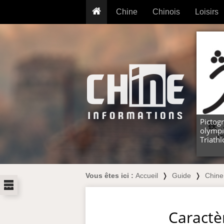
Chine
Chinois
Loisirs
... pour les nuls
Dictionnaire
Prénom
... présentée aux enfants
Cours audio
Signe
Grammaire
Tatouage
Conseils voyageurs
Traducteur
PLUS (24
Plantes médicinales
Exos & Flashcards
Proverbes
+50 Outils
Cuisine
Picto
olympi
PLUS »
Cinéma & films
Triath
Calendrier en ligne
JO Pékin 2022
Vous êtes ici :
Accueil
❭
Guide
❭
Chine
...
Caractè