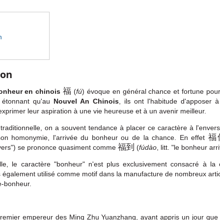
n
ion
福
bonheur en chinois
(
fú
) évoque en général chance et fortune pour 
s étonnant qu'au
Nouvel An Chinois
, ils ont l'habitude d'apposer 
xprimer leur aspiration à une vie heureuse et à un avenir meilleur.
traditionnelle, on a souvent tendance à placer ce caractère à l'envers 
福
son homonymie, l'arrivée du bonheur ou de la chance. En effet
福到
nvers") se prononce quasiment comme
(
fúd
à
o
, litt. "le bonheur arr
lle, le caractère "bonheur" n'est plus exclusivement consacré à la 
 également utilisé comme motif dans la manufacture de nombreux artic
e-bonheur.
remier empereur des Ming Zhu Yuanzhang, ayant appris un jour que ce