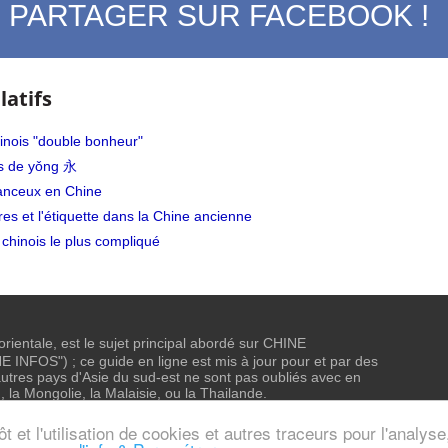
PARTAGER SUR FACEBOOK !
latifs
inois "double bonheur"
es de yǒng 永
nceux en Chine
es et l'étiquette dans la Chine ancienne
 chinois le plus compliqué
 orientale, est le sujet principal abordé sur CHINE
NFOS") ; ce guide en ligne est mis à jour pour et par des
tres pays d'Asie du sud-est ne sont pas oubliés avec en
, la Mongolie, la Malaisie, ou la Thailande.
alité & Cookies
et l'utilisation de cookies et autres traceurs pour l'analyse,