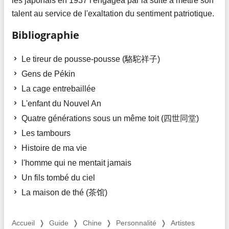
les japonais en 1937 l'engagea par la suite à mettre son
talent au service de l'exaltation du sentiment patriotique.
Bibliographie
Le tireur de pousse-pousse (駱駝祥子)
Gens de Pékin
La cage entrebaillée
L'enfant du Nouvel An
Quatre générations sous un même toit (四世同堂)
Les tambours
Histoire de ma vie
l'homme qui ne mentait jamais
Un fils tombé du ciel
La maison de thé (茶馆)
Accueil
❭
Guide
❭
Chine
❭
Personnalité
❭
Artistes