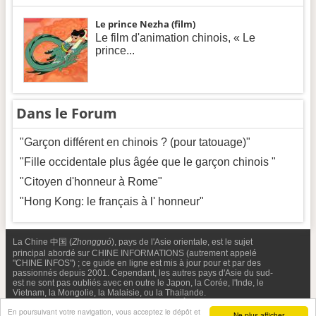
Le prince Nezha (film)
Le film d'animation chinois, « Le
prince...
Dans le Forum
"Garçon différent en chinois ? (pour tatouage)"
"Fille occidentale plus âgée que le garçon chinois "
"Citoyen d'honneur à Rome"
"Hong Kong: le français à l' honneur"
La Chine 中国 (
Zhongguó
), pays de l'Asie orientale, est le sujet
principal abordé sur CHINE INFORMATIONS (autrement appelé
"CHINE INFOS") ; ce guide en ligne est mis à jour pour et par des
passionnés depuis 2001. Cependant, les autres pays d'Asie du sud-
est ne sont pas oubliés avec en outre le Japon, la Corée, l'Inde, le
Vietnam, la Mongolie, la Malaisie, ou la Thailande.
Nous contacter
-
Facebook
-
Confidentialité & Cookies
En poursuivant votre navigation, vous acceptez le dépôt et
Ne plus afficher