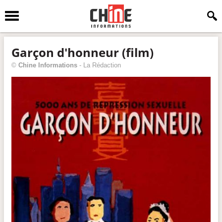
Garçon d'honneur (film)
©
Chine Informations
-
La Rédaction