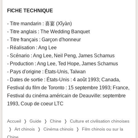
FICHE TECHNIQUE
- Titre mandarin : 喜宴 (Xǐyàn)
- Titre anglais : The Wedding Banquet
- Titre français : Garçon d'honneur
- Réalisation : Ang Lee
- Scénario : Ang Lee, Neil Peng, James Schamus
- Production : Ang Lee, Ted Hope, James Schamus
- Pays d'origine : États-Unis, Taïwan
- Dates de sortie : États-Unis : 4 août 1993; Canada,
Festival du film de Toronto : 15 septembre 1993; France,
Festival du cinéma américain de Deauville: septembre
1993, Coup de coeur LTC
Accueil
❭
Guide
❭
Chine
❭
Culture et civilisation chinoises
❭
Art chinois
❭
Cinéma chinois
❭
Film chinois ou sur la
Chine