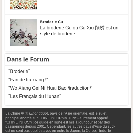
Broderie Gu
La broderie Gu ou Gu Xiu 顾绣 est un
style de broderie...
Dans le Forum
"Broderie"
"Fan de liu xiang !"
"Wo Xiang Gei Ni Huai Bao /traduction/"
"Les Français du Hunan"
La Chine 中国 (
Zhongguó
), pays de l'Asie orientale, est le sujet
principal abordé sur CHINE INFORMATIONS (autrement appelé
"CHINE INFOS") ; ce guide en ligne est mis à jour pour et par des
passionnés depuis 2001. Cependant, les autres pays d'Asie du sud-
est ne sont pas oubliés avec en outre le Japon, la Corée, l'Inde, le