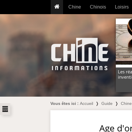
Chine
Chinois
Loisirs
... pour les nuls
Dictionnaire
Prénom
... présentée aux enfants
Cours audio
Signe
Grammaire
Tatouage
Conseils voyageurs
Traducteur
PLUS (24
Plantes médicinales
Exos & Flashcards
Proverbes
+50 Outils
Cuisine
Les réa
invent
PLUS »
Cinéma & films
Calendrier en ligne
JO Pékin 2022
Vous êtes ici :
Accueil
❭
Guide
❭
Chine
...
Age d'o