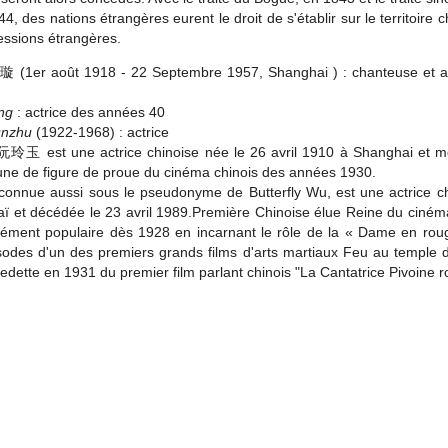
, des nations étrangères eurent le droit de s'établir sur le territoire ch
ssions étrangères.
 (1er août 1918 - 22 Septembre 1957, Shanghai ) : chanteuse et ac
ing
: actrice des années 40
unzhu
(1922-1968) : actrice
阮玲玉 est une actrice chinoise née le 26 avril 1910 à Shanghai et m
l'une de figure de proue du cinéma chinois des années 1930.
onnue aussi sous le pseudonyme de Butterfly Wu, est une actrice c
ï et décédée le 23 avril 1989.Première Chinoise élue Reine du ciné
ément populaire dès 1928 en incarnant le rôle de la « Dame en ro
sodes d'un des premiers grands films d'arts martiaux Feu au temple d
vedette en 1931 du premier film parlant chinois "La Cantatrice Pivoine 