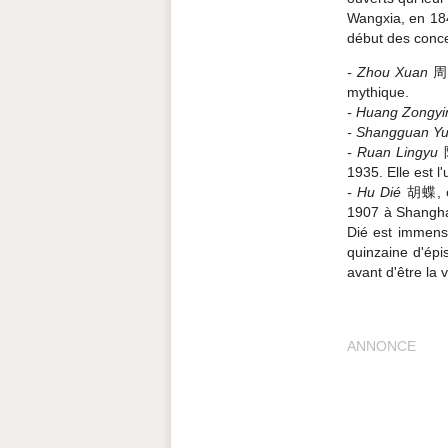
Wangxia, en 1844
début des conce
- Zhou Xuan
周璇
mythique.
- Huang Zongy
- Shangguan Y
- Ruan Lingyu
1935. Elle est 
- Hu Dié
胡蝶, c
1907 à Shangha
Dié est immens
quinzaine d'épi
avant d'être la 
ANNONCE