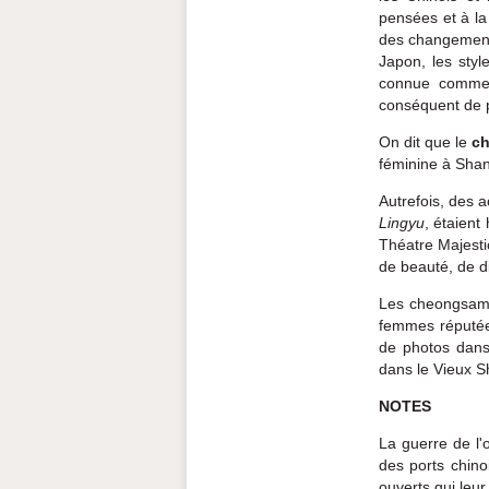
pensées et à l
des changements
Japon, les styl
connue comme é
conséquent de p
On dit que le
c
féminine à Sha
Autrefois, des a
Lingyu
, étaient
Théatre Majesti
de beauté, de d
Les cheongsam
femmes réputées
de photos dans 
dans le Vieux S
NOTES
La guerre de l'
des ports chino
ouverts qui leur