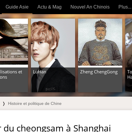
Guide Asie
Actu & Mag
Nouvel An Chinois
Plus...
Magazine
Forum (
Articles intemporels
 OUTILS) »
lisations et
LuHan
Zheng ChengGong
T
ions
H
❭
Histoire et politique de Chine
r du cheongsam à Shanghai