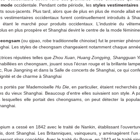
a
mode
occidentale. Pendant cette période, les
styles vestimentaires
 sous-jacents. Plus tard, alors que de plus en plus de monde allait e
es vestimentaires occidentaux furent continuellement introduits à Sha
tant le marché pour produits occidentaux. L'industrie du vêteme
lus en plus prospère et Shanghai devint le centre de la mode féminine
heongsam
(ou qipao, robe traditionnelle chinoise)
fut le premier phén
nghai. Les styles de cheongsam changeaient notamment chaque anné
ctrices réputées telles que
Zhou Xuan
,
Huang Zongying
,
Shangguan 
 habillées en cheongsam, jouant sous l'écran rouge et la brillante lam
c, Rue Jiangning et dans la Salle de concerts de Shanghai, ce qui con
ignité et de charme à Shanghai
s portés par Mademoiselle
Hu Die
, en particulier, étaient recherchés
 du vieux Shanghai. Beaucoup d'entre elles suivaient son style. A par
lesquelles elle portait des cheongsams, on peut détecter la popular
hanghai.
opium a cessé en 1842 avec le traité de Nankin, établissant l'ouvertu
is, dont Shanghai. Les Britanniques, vainqueurs, y aménagèrent l'un 
 seront alors concédés. Avec le traité du Bogue, en 1843 et le traité si