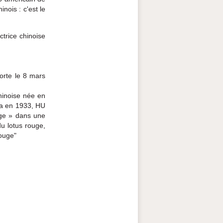
inois : c'est le
trice chinoise
orte le 8 mars
hinoise née en
ma en 1933, HU
uge » dans une
u lotus rouge,
rouge"