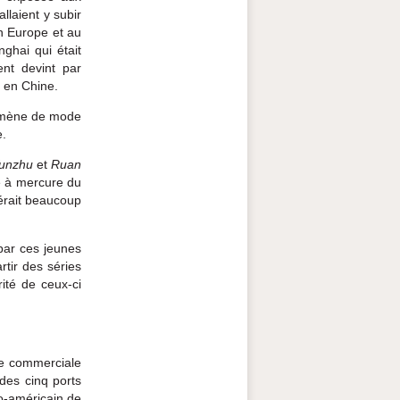
allaient y subir
n Europe et au
nghai qui était
nt devint par
 en Chine.
omène de mode
e.
Yunzhu
et
Ruan
pe à mercure du
férait beaucoup
 par ces jeunes
tir des séries
ité de ceux-ci
re commerciale
des cinq ports
no-américain de