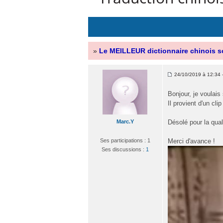
»
Le MEILLEUR dictionnaire chinois s
24/10/2019 à 12:34 -
Bonjour, je voulais 
Il provient d'un cli
Marc.Y
Désolé pour la quali
Ses participations : 1
Merci d'avance !
Ses discussions :
1