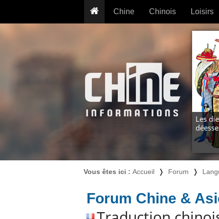
Chine
Chinois
Loisirs
... pour les nuls
Dictionnaire
Prénom
... présentée aux enfants
Cours audio
Signe
Grammaire
Tatouage
Conseils voyageurs
Traducteur
PLUS (24
Plantes médicinales
Exos & Flashcards
Proverbes
+50 Outils
Cuisine
Les die
déesse
PLUS »
Cinéma & films
Calendrier en ligne
JO Pékin 2022
Vous êtes ici :
Accueil
❭
Forum
❭
Lang
Forum Chine & Asi
Traduction chinoi