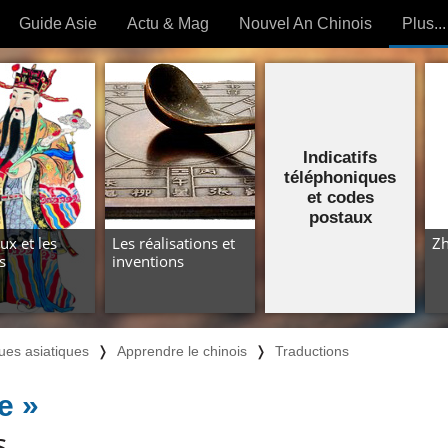
Guide Asie
Actu & Mag
Nouvel An Chinois
Plus...
Magazine
Forum (
Articles intemporels
Indicatifs
 OUTILS) »
téléphoniques
et codes
postaux
ux et les
Les réalisations et
Zh
s
inventions
ues asiatiques
❭
Apprendre le chinois
❭
Traductions
e »
s