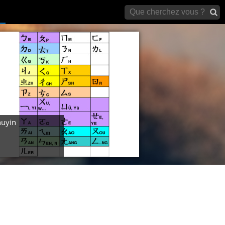
archives)
uyin