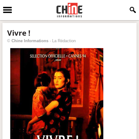
Vivre !
©
Chine Informations
-
La Rédaction