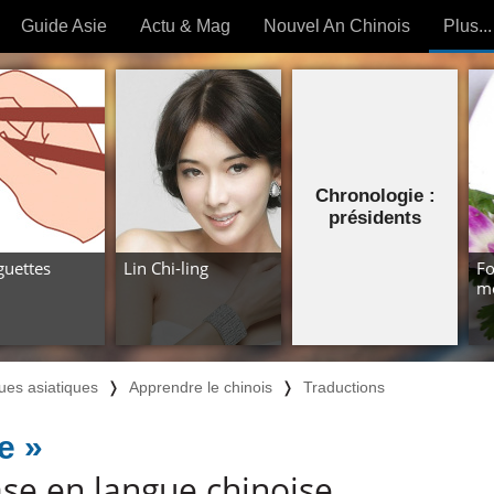
Guide Asie
Actu & Mag
Nouvel An Chinois
Plus...
Magazine
Forum (
Articles intemporels
 OUTILS) »
Chronologie :
présidents
guettes
Lin Chi-ling
Fo
mo
ues asiatiques
❭
Apprendre le chinois
❭
Traductions
e »
se en langue chinoise