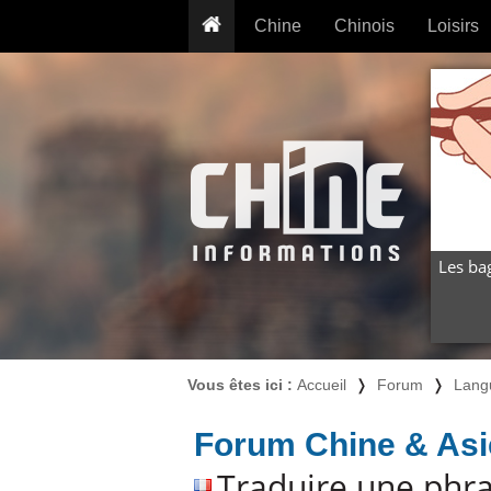
Chine
Chinois
Loisirs
... pour les nuls
Dictionnaire
Prénom
... présentée aux enfants
Cours audio
Signe
Grammaire
Tatouage
Conseils voyageurs
Traducteur
PLUS (24
Plantes médicinales
Exos & Flashcards
Proverbes
+50 Outils
Cuisine
Les ba
PLUS »
Cinéma & films
Calendrier en ligne
JO Pékin 2022
Vous êtes ici :
Accueil
❭
Forum
❭
Lang
Forum Chine & Asi
Traduire une phra