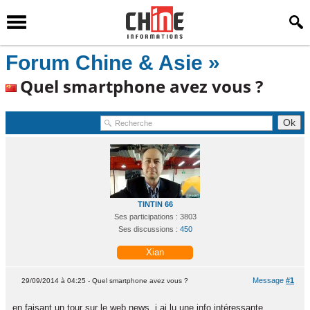
Forum Chine & Asie »
Quel smartphone avez vous ?
TINTIN 66
Ses participations : 3803
Ses discussions :
450
Xian
Message
#1
29/09/2014 à 04:25 - Quel smartphone avez vous ?
en faisant un tour sur le web news, j ai lu une info intéressante