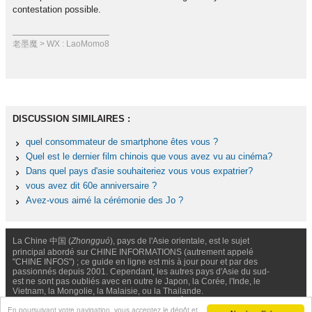
contestation possible.
老墨魔 > WX : LaoMomo8
DISCUSSION SIMILAIRES :
quel consommateur de smartphone êtes vous ?
Quel est le dernier film chinois que vous avez vu au cinéma?
Dans quel pays d'asie souhaiteriez vous vous expatrier?
vous avez dit 60e anniversaire ?
Avez-vous aimé la cérémonie des Jo ?
La Chine 中国 (
Zhongguó
), pays de l'Asie orientale, est le sujet
principal abordé sur CHINE INFORMATIONS (autrement appelé
"CHINE INFOS") ; ce guide en ligne est mis à jour pour et par des
passionnés depuis 2001. Cependant, les autres pays d'Asie du sud-
est ne sont pas oubliés avec en outre le Japon, la Corée, l'Inde, le
Vietnam, la Mongolie, la Malaisie, ou la Thailande.
Nous contacter
-
Facebook
-
Confidentialité & Cookies
En poursuivant votre navigation, vous acceptez le dépôt et