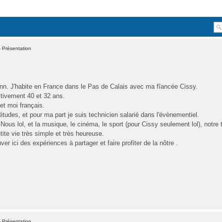
 Présentation
nn. J'habite en France dans le Pas de Calais avec ma fîancée Cissy.
tivement 40 et 32 ans.
et moi français.
tudes, et pour ma part je suis technicien salarié dans l'évènementiel.
ous lol, et la musique, le cinéma, le sport (pour Cissy seulement lol), notre t
ite vie très simple et très heureuse.
er ici des expériences à partager et faire profiter de la nôtre .
 Présentation