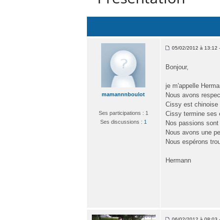
05/02/2012 à 13:12 -
Bonjour,
je m'appelle Herma
mamannnboulot
Nous avons respec
Cissy est chinoise 
Ses participations : 1
Cissy termine ses é
Ses discussions :
1
Nos passions sont N
Nous avons une pet
Nous espérons trouv
Hermann
06/02/2012 à 08:03 -