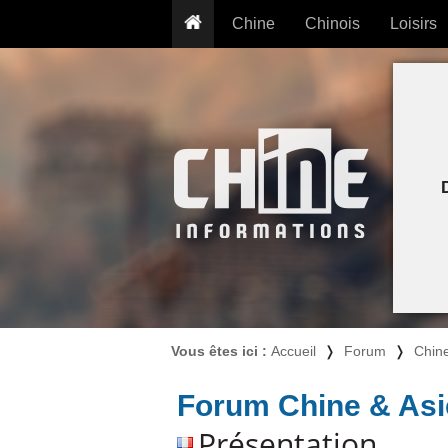
Chine
Chinois
Loisirs
... pour les nuls
Dictionnaire
Prénom
... présentée aux enfants
Cours audio
Signe
Grammaire
Tatouage
Conseils voyageurs
Traducteur
PLUS (24
Plantes médicinales
Exos & Flashcards
Proverbes
+50 Outils
Cuisine
PLUS »
Cinéma & films
Calendrier en ligne
JO Pékin 2022
Vous êtes ici :
Accueil
❭
Forum
❭
Chine
Forum Chine & Asi
Présentation