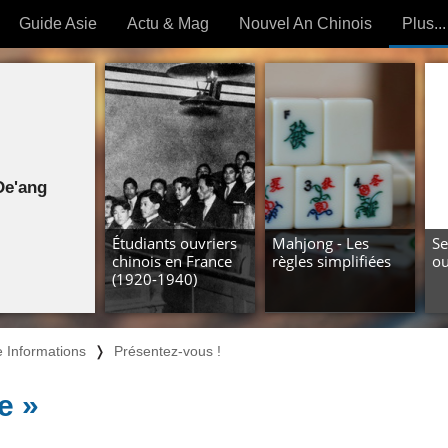
Guide Asie
Actu & Mag
Nouvel An Chinois
Plus...
Magazine
Forum (
Articles intemporels
 OUTILS) »
De'ang
Étudiants ouvriers
Mahjong - Les
Se
chinois en France
règles simplifiées
ou
(1920-1940)
 Informations
❭
Présentez-vous !
e »