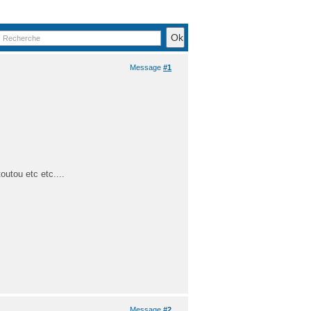
Message
#1
outou etc etc....
Message
#2