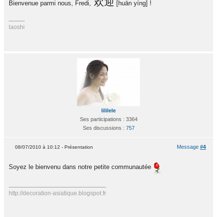
欢迎
Bienvenue parmi nous, Fredi,
[huān yíng] !
laoshi
lililele
Ses participations : 3364
Ses discussions :
757
Message
#4
08/07/2010 à 10:12 - Présentation
Soyez le bienvenu dans notre petite communautée
http://decoration-asiatique.blogspot.fr