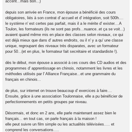
accent...mais bon...)
depuis son arrivée en France, mon épouse a bénéficié des cours
obligatoires, liés à son contrat d' accueil et d' intégration, soit 500h....
le système n' est certes pas parfait, mais il a le mérite d' exister....A
Toulon, les formateurs (ils ne sont pas profs...nuance..et ça se voit...)
avaient quand même mis en place des classes selon niveaux, ce qui
est déjà mieux que dans d' autres endroits, ou il n' y a qu' une classe
unique, regroupant des niveaux très disparates, avec un formateur
pour 50...(et en plus, le formateur fait secrétaire et standardiste !).
dès le début, mon épouse a associé à ces cours des CD audios et des
programmes d' apprentissage en chinois, notamment les livres et les
méthodes utilisés par l' Alliance Française...et une grammaire du
français en chinois...
de plus, sur internet on trouve beaucoup d' exercices à faire....
Ensuite, grâce à une association Toulonnaise, elle a pu bénéficier de
perfectionnements en petits groupes par niveau.
Désormais, et donc en 2 ans, elle parle maintenant assez bien le
français... en tout cas, on parle français à la maison !
elle peut suivre un film simple ou les actualités télévisées..... et
comprend les conversations.....