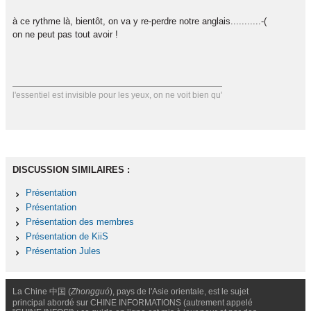
à ce rythme là, bientôt, on va y re-perdre notre anglais...........-(
on ne peut pas tout avoir !
l'essentiel est invisible pour les yeux, on ne voit bien qu'
DISCUSSION SIMILAIRES :
Présentation
Présentation
Présentation des membres
Présentation de KiiS
Présentation Jules
La Chine 中国 (
Zhongguó
), pays de l'Asie orientale, est le sujet
principal abordé sur CHINE INFORMATIONS (autrement appelé