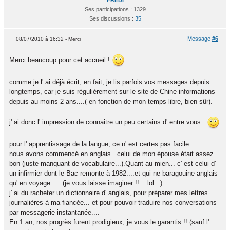
FREDI
Ses participations : 1329
Ses discussions :
35
Message
#6
08/07/2010 à 16:32 - Merci
Merci beaucoup pour cet accueil !
comme je l' ai déjà écrit, en fait, je lis parfois vos messages depuis
longtemps, car je suis régulièrement sur le site de Chine informations
depuis au moins 2 ans....( en fonction de mon temps libre, bien sûr).
j' ai donc l' impression de connaitre un peu certains d' entre vous...
pour l' apprentissage de la langue, ce n' est certes pas facile....
nous avons commencé en anglais...celui de mon épouse était assez
bon (juste manquant de vocabulaire...).Quant au mien... c' est celui d'
un infirmier dont le Bac remonte à 1982....et qui ne baragouine anglais
qu' en voyage..... (je vous laisse imaginer !!... lol...)
j' ai du racheter un dictionnaire d' anglais, pour préparer mes lettres
journalières à ma fiancée... et pour pouvoir traduire nos conversations
par messagerie instantanée....
En 1 an, nos progrès furent prodigieux, je vous le garantis !! (sauf l'