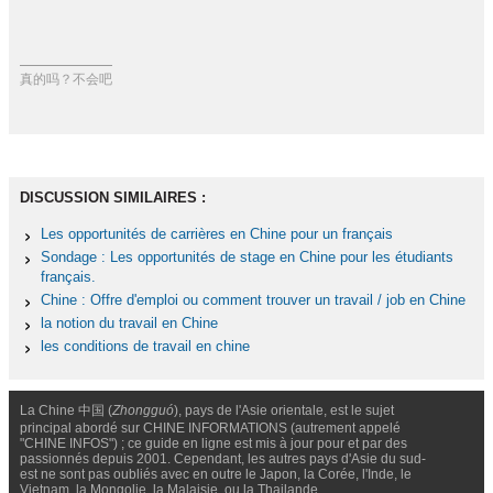
真的吗？不会吧
DISCUSSION SIMILAIRES :
Les opportunités de carrières en Chine pour un français
Sondage : Les opportunités de stage en Chine pour les étudiants
français.
Chine : Offre d'emploi ou comment trouver un travail / job en Chine
la notion du travail en Chine
les conditions de travail en chine
La Chine 中国 (
Zhongguó
), pays de l'Asie orientale, est le sujet
principal abordé sur CHINE INFORMATIONS (autrement appelé
"CHINE INFOS") ; ce guide en ligne est mis à jour pour et par des
passionnés depuis 2001. Cependant, les autres pays d'Asie du sud-
est ne sont pas oubliés avec en outre le Japon, la Corée, l'Inde, le
Vietnam, la Mongolie, la Malaisie, ou la Thailande.