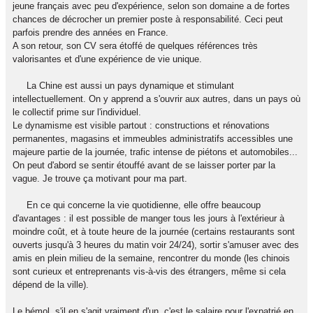
jeune français avec peu d'expérience, selon son domaine a de fortes
chances de décrocher un premier poste à responsabilité. Ceci peut
parfois prendre des années en France.
A son retour, son CV sera étoffé de quelques références très
valorisantes et d'une expérience de vie unique.
La Chine est aussi un pays dynamique et stimulant
intellectuellement. On y apprend a s'ouvrir aux autres, dans un pays où
le collectif prime sur l'individuel.
Le dynamisme est visible partout : constructions et rénovations
permanentes, magasins et immeubles administratifs accessibles une
majeure partie de la journée, trafic intense de piétons et automobiles...
On peut d'abord se sentir étouffé avant de se laisser porter par la
vague. Je trouve ça motivant pour ma part.
En ce qui concerne la vie quotidienne, elle offre beaucoup
d'avantages : il est possible de manger tous les jours à l'extérieur à
moindre coût, et à toute heure de la journée (certains restaurants sont
ouverts jusqu'à 3 heures du matin voir 24/24), sortir s'amuser avec des
amis en plein milieu de la semaine, rencontrer du monde (les chinois
sont curieux et entreprenants vis-à-vis des étrangers, même si cela
dépend de la ville).
Le bémol, s'il en s'agit vraiment d'un, c'est le salaire pour l'expatrié en