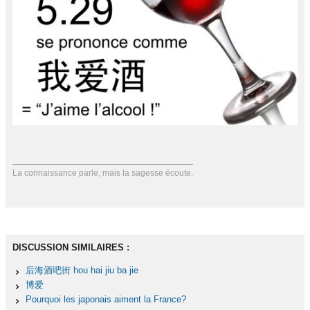
La connaissance parle, mais la sagesse écoute.
DISCUSSION SIMILAIRES :
后海酒吧街 hou hai jiu ba jie
博爱
Pourquoi les japonais aiment la France?