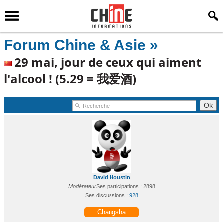
Forum Chine & Asie »
29 mai, jour de ceux qui aiment
l'alcool ! (5.29 = 我爱酒)
David Houstin
Modérateur
Ses participations : 2898
Ses discussions :
928
Changsha