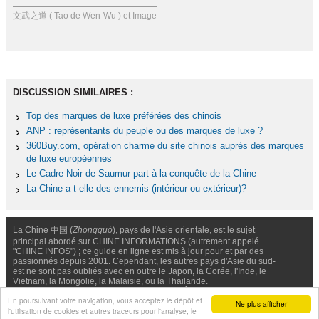
文武之道 ( Tao de Wen-Wu ) et Image
DISCUSSION SIMILAIRES :
Top des marques de luxe préférées des chinois
ANP : représentants du peuple ou des marques de luxe ?
360Buy.com, opération charme du site chinois auprès des marques
de luxe européennes
Le Cadre Noir de Saumur part à la conquête de la Chine
La Chine a t-elle des ennemis (intérieur ou extérieur)?
La Chine 中国 (
Zhongguó
), pays de l'Asie orientale, est le sujet
principal abordé sur CHINE INFORMATIONS (autrement appelé
"CHINE INFOS") ; ce guide en ligne est mis à jour pour et par des
passionnés depuis 2001. Cependant, les autres pays d'Asie du sud-
est ne sont pas oubliés avec en outre le Japon, la Corée, l'Inde, le
Vietnam, la Mongolie, la Malaisie, ou la Thailande.
Nous contacter
-
Facebook
-
Confidentialité & Cookies
En poursuivant votre navigation, vous acceptez le dépôt et
Ne plus afficher
l'utilisation de cookies et autres traceurs pour l'analyse, le
© Chine Informations, 2026 - Tous droits réservés (depuis 2001)