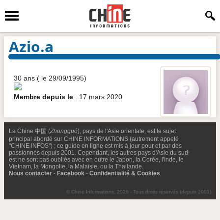
Azio.a
30 ans ( le 29/09/1995)
Membre depuis le
: 17 mars 2020
La Chine 中国 (
Zhongguó
), pays de l'Asie orientale, est le sujet
principal abordé sur CHINE INFORMATIONS (autrement appelé
"CHINE INFOS") ; ce guide en ligne est mis à jour pour et par des
passionnés depuis 2001. Cependant, les autres pays d'Asie du sud-
est ne sont pas oubliés avec en outre le Japon, la Corée, l'Inde, le
Vietnam, la Mongolie, la Malaisie, ou la Thailande.
Nous contacter
-
Facebook
-
Confidentialité & Cookies
© Chine Informations, 2026 - Tous droits réservés (depuis 2001)