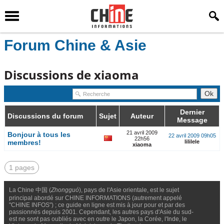
Forum Chine & Asie
Discussions de xiaoma
Dernier
Discussions du forum
Sujet
Auteur
Message
21 avril 2009
Bonjour à tous les
22 avril 2009 09h05
22h56
membres!
lililele
xiaoma
1 pages
La Chine 中国 (
Zhongguó
), pays de l'Asie orientale, est le sujet
principal abordé sur CHINE INFORMATIONS (autrement appelé
"CHINE INFOS") ; ce guide en ligne est mis à jour pour et par des
passionnés depuis 2001. Cependant, les autres pays d'Asie du sud-
est ne sont pas oubliés avec en outre le Japon, la Corée, l'Inde, le