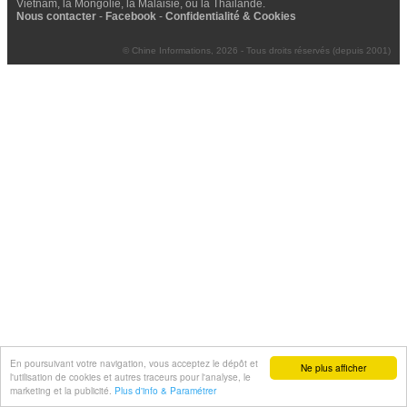
Vietnam, la Mongolie, la Malaisie, ou la Thailande.
Nous contacter
-
Facebook
-
Confidentialité & Cookies
© Chine Informations, 2026 - Tous droits réservés (depuis 2001)
En poursuivant votre navigation, vous acceptez le dépôt et
Ne plus afficher
l'utilisation de cookies et autres traceurs pour l'analyse, le
marketing et la publicité.
Plus d'info & Paramétrer