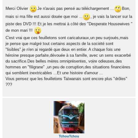
Merci Olivier
Je n'avais pas pensé au téléchargement ...
Bon,
mais si ma fille est aussi douée que moi ...
, je vais la lancer sur la
piste des DVD !!! Et je les mettrai à côté des "Desperate Housewives "
de mon mari !!!
C'est vrai que ces feuilletons sont caricaturaux,un peu surjoués,mais
je pense que malgré tout certains aspects de la société sont
"lisibles".je n'en ai regardé que deux en entier. A chaque fois une
héroïne presque parfaite,dévouée à sa famille, avec un sens exacerbé
du sacrifice.Des belles mères omniprésentes, voire odieuses,des
hommes en "filigrane" ,un peu de corruption,des situations financières
qui semblent inextricables ...Et une histoire d'amour ...
Vous pensez que les feuilletons Taïwanais sont encore plus "drôles"
???
TchouTchou