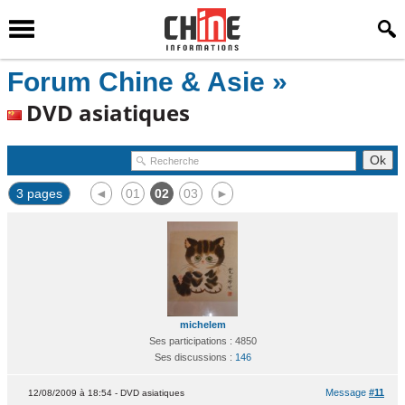
Forum Chine & Asie »
DVD asiatiques
3 pages
◄
01
02
03
►
michelem
Ses participations : 4850
Ses discussions :
146
Message
#11
12/08/2009 à 18:54 - DVD asiatiques