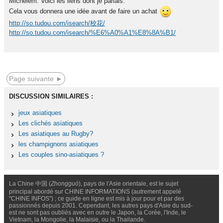
Michelem. Voici les liens dont je parlais.
Cela vous donnera une idée avant de faire un achat
http://so.tudou.com/isearch/校花/
http://so.tudou.com/isearch/%E6%A0%A1%E8%8A%B1/
Page suivante ►
DISCUSSION SIMILAIRES :
jeux asiatiques
Les clichés asiatiques
Les asiatiques au Rugby?
les champignons asiatiques
Les couples sino-asiatiques ?
La Chine 中国 (
Zhongguó
), pays de l'Asie orientale, est le sujet
principal abordé sur CHINE INFORMATIONS (autrement appelé
"CHINE INFOS") ; ce guide en ligne est mis à jour pour et par des
passionnés depuis 2001. Cependant, les autres pays d'Asie du sud-
est ne sont pas oubliés avec en outre le Japon, la Corée, l'Inde, le
Vietnam, la Mongolie, la Malaisie, ou la Thailande.