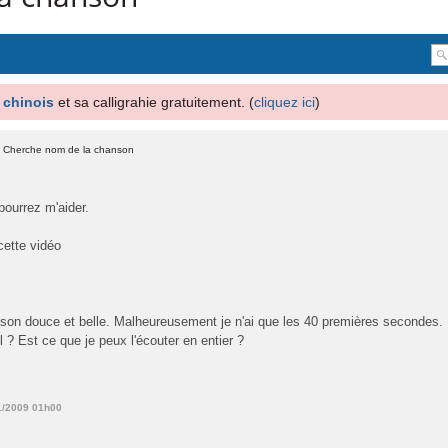
 chinois
et sa calligrahie gratuitement. (
cliquez ici
)
- Cherche nom de la chanson
pourrez m'aider.
cette vidéo
anson douce et belle. Malheureusement je n'ai que les 40 premières secondes.
 il ? Est ce que je peux l'écouter en entier ?
11/2009 01h00