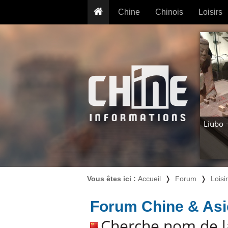
Chine
Chinois
Loisirs
... pour les nuls
Dictionnaire
Prénom
... présentée aux enfants
Cours audio
Signe
Grammaire
Tatouage
Conseils voyageurs
Traducteur
PLUS (24
Plantes médicinales
Exos & Flashcards
Proverbes
+50 Outils
Cuisine
Liubo
PLUS »
Cinéma & films
Calendrier en ligne
JO Pékin 2022
Vous êtes ici :
Accueil
❭
Forum
❭
Loisi
Forum Chine & Asi
Cherche nom de l