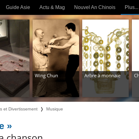
Guide Asie
Actu & Mag
Nouvel An Chinois
Plus...
Magazine
Forum (
Articles intemporels
 OUTILS) »
Wing Chun
Arbre à monnaie
Ch
rs et Divertissement
❭
Musique
e »
a chanson