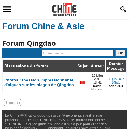
Forum Chine & Asie
Forum Qingdao
Dernier
Discussions du forum
Sujet
Auteur
Message
16 juillet
2011
05 juin 2014
Photos : Invasion impressionnante
11h41
14h23
d'algues sur les plages de Qingdao
David
arion2011
Houstin
1 pages
La Chine 中国 (
Zhongguó
), pays de l'Asie orientale, est le sujet
principal abordé sur CHINE INFORMATIONS (autrement appelé
"CHINE INFOS") ; ce guide en ligne est mis à jour pour et par des
passionnés depuis 2001. Cependant, les autres pays d'Asie du sud-