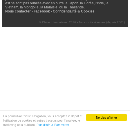
est ne sont pas oubliés avec en outre le Japon, la Corée, l'Inde, le
Vietnam, la Mongolie, la Malaisie, ou la Thailande.
Nous contacter
-
Facebook
-
Confidentialité & Cookies
© Chine Informations, 2026 - Tous droits réservés (depuis 2001)
En poursuivant votre navigation, vous acceptez le dépôt et
Ne plus afficher
l'utilisation de cookies et autres traceurs pour l'analyse, le
marketing et la publicité.
Plus d'info & Paramétrer