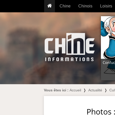
Chine
Chinois
Loisirs
... pour les nuls
Dictionnaire
Prénom
... présentée aux enfants
Cours audio
Signe
Grammaire
Tatouage
Conseils voyageurs
Traducteur
PLUS (24
Plantes médicinales
Exos & Flashcards
Proverbes
+50 Outils
Cuisine
Confuc
PLUS »
Cinéma & films
Calendrier en ligne
JO Pékin 2022
Vous êtes ici :
Accueil
❭
Actualité
❭
Cul
Photos 