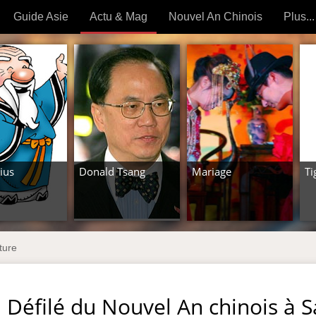
Guide Asie
Actu & Mag
Nouvel An Chinois
Plus...
Magazine
Forum (
Articles intemporels
 OUTILS) »
ius
Donald Tsang
Mariage
Ti
ture
: Défilé du Nouvel An chinois à 