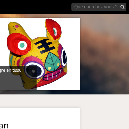
archives)
gre en tissu
San