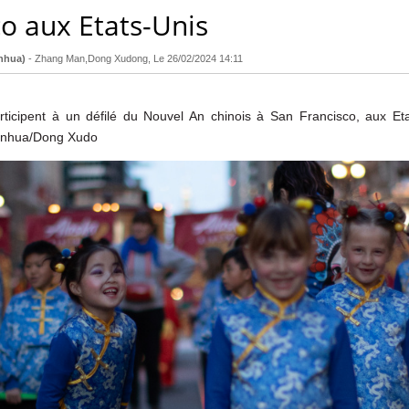
co aux Etats-Unis
nhua)
-
Zhang Man,Dong Xudong
, Le
26/02/2024 14:11
rticipent à un défilé du Nouvel An chinois à San Francisco, aux Eta
Xinhua/Dong Xudo