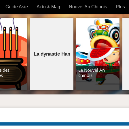
Guide Asie
Actu & Mag
Nouvel An Chinois
Plus...
Magazine
Forum (
Articles intemporels
 OUTILS) »
La dynastie Han
e des
Le Nouvel An
es
chinois