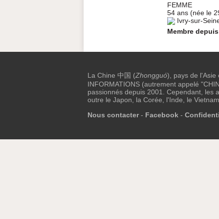
FEMME
54 ans (née le 2
Ivry-sur-Sein
Membre depuis
La Chine 中国 (
Zhongguó
), pays de l'Asie
INFORMATIONS (autrement appelé "CHINE I
passionnés depuis 2001. Cependant, les au
outre le Japon, la Corée, l'Inde, le Vietnam
Nous contacter
-
Facebook
-
Confidenti