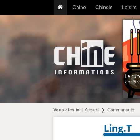
Chine
Chinois
Loisirs
... pour les nuls
Dictionnaire
Prénom
... présentée aux enfants
Cours audio
Signe
Grammaire
Tatouage
Conseils voyageurs
Traducteur
PLUS (24
Plantes médicinales
Exos & Flashcards
Proverbes
+50 Outils
Cuisine
Le cult
ancêtr
PLUS »
Cinéma & films
Calendrier en ligne
JO Pékin 2022
Vous êtes ici :
Accueil
❭
Communauté
Ling.T