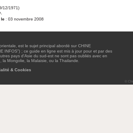
9/12/1971)
e,
 le
: 03 novembre 2008
 orientale, est le sujet principal abordé sur CHINE
NFOS") ; ce guide en ligne est mis à jour pour et par des
tres pays d'Asie du sud-est ne sont pas oubliés avec en
, la Mongolie, la Malaisie, ou la Thailande.
alité & Cookies
© Chi