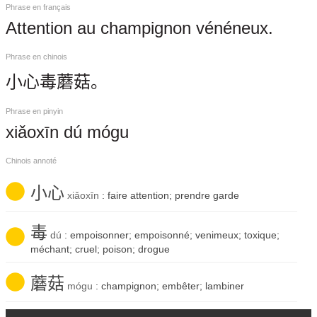
Phrase en français
Attention au champignon vénéneux.
Phrase en chinois
小心毒蘑菇。
Phrase en pinyin
xiǎoxīn dú mógu
Chinois annoté
小心
xiǎoxīn
: faire attention; prendre garde
毒
dú
: empoisonner; empoisonné; venimeux; toxique;
méchant; cruel; poison; drogue
蘑菇
mógu
: champignon; embêter; lambiner