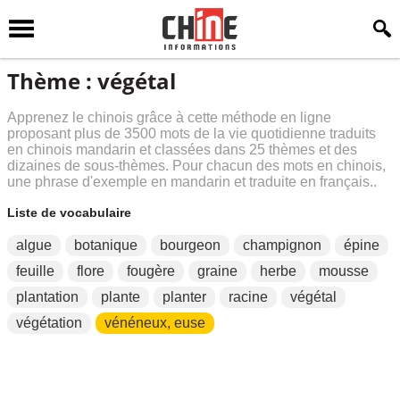
Thème : végétal
Apprenez le chinois grâce à cette méthode en ligne
proposant plus de 3500 mots de la vie quotidienne traduits
en chinois mandarin et classées dans 25 thèmes et des
dizaines de sous-thèmes. Pour chacun des mots en chinois,
une phrase d'exemple en mandarin et traduite en français..
Liste de vocabulaire
algue
botanique
bourgeon
champignon
épine
feuille
flore
fougère
graine
herbe
mousse
plantation
plante
planter
racine
végétal
végétation
vénéneux, euse