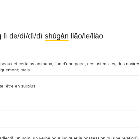
lì de/dí/dì/dī
shùgàn
liǎo/le/liào
oiseaux et certains animaux, l'un d'une paire, des ustensiles, des navires,
niquement; mais
te; être en surplus
 adjectif, un nom, un verbe pour indiquer la possession ou une relation) /