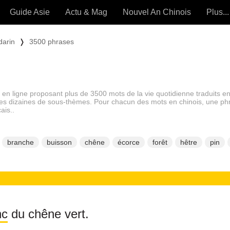
Guide Asie
Actu & Mag
Nouvel An Chinois
Plus...
Magazine
Forum (
darin
❭
3500 phrases
Articles intemporels
 OUTILS) »
en ligne proposant plus de 3500 mots de la vie quotidienne traduits en
es dizaines de sous-thèmes. Pour chacun des mots en chinois, une ph
ais..
branche
buisson
chêne
écorce
forêt
hêtre
pin
nc
du chêne vert.