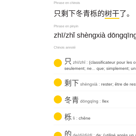
Phrase en chinois
只剩下冬青栎的
树干
了。
Phrase en pinyin
zhī/zhǐ shèngxià dōngqīng 
Chinois annoté
只
zhī/zhǐ
: (classificateur pour les 
seulement; ne... que; simplement; u
剩下
shèngxià
: rester; être de res
冬青
dōngqīng
: Ilex
栎
lì
: chêne
的
de/dí/dì/dī
: de; (utilisé après un