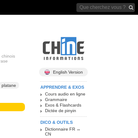
archives)
 chinois
rase
English Version
platane
APPRENDRE & EXOS
Cours audio en ligne
Grammaire
Exos & Flashcards
Dictée de pinyin
DICO & OUTILS
Dictionnaire FR ↔
CN