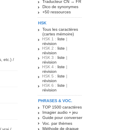
Traducteur CN → FR
Dico de synonymes
+50 ressources
HSK
Tous les caractères
(cartes mémoire)
HSK 1 :
liste
|
révision
HSK 2 :
liste
|
révision
HSK 3 :
liste
|
 etc.) /
révision
HSK 4 :
liste
|
révision
HSK 5 :
liste
|
révision
HSK 6 :
liste
|
révision
PHRASES & VOC.
TOP 1500 caractères
Imagier audio + jeu
Guide pour converser
Voc. par thèmes
Méthode de drague
 vrai /