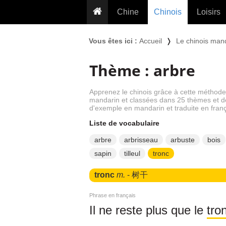
Chine
Chinois
Loisirs
... pour les nuls
Dictionnaire
Prénom
Vous êtes ici :
Accueil
❭
Le chinois man
... présentée aux enfants
Cours audio
Signe
Thème : arbre
Grammaire
Tatouage
Conseils voyageurs
Traducteur
PLUS (24
Plantes médicinales
Apprenez le chinois grâce à cette méthode 
mandarin et classées dans 25 thèmes et d
Exos & Flashcards
Proverbes
d'exemple en mandarin et traduite en franç
+50 Outils
Cuisine
Liste de vocabulaire
PLUS »
Cinéma & films
arbre
arbrisseau
arbuste
bois
sapin
tilleul
tronc
Calendrier en ligne
JO Pékin 2022
tronc
m.
- 树干
Phrase en français
Il ne reste plus que le
tro