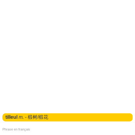
tilleul
m.
- 椴树/椴花
Phrase en français