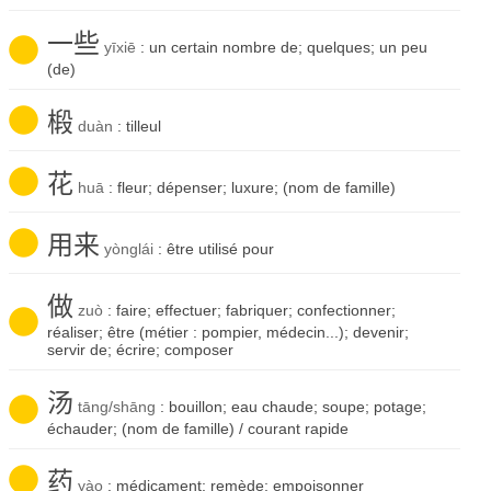
一些
yīxiē
: un certain nombre de; quelques; un peu
(de)
椴
duàn
: tilleul
花
huā
: fleur; dépenser; luxure; (nom de famille)
用来
yònglái
: être utilisé pour
做
zuò
: faire; effectuer; fabriquer; confectionner;
réaliser; être (métier : pompier, médecin...); devenir;
servir de; écrire; composer
汤
tāng/shāng
: bouillon; eau chaude; soupe; potage;
échauder; (nom de famille) / courant rapide
药
yào
: médicament; remède; empoisonner