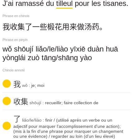
J'ai ramassé du
tilleul
pour les tisanes.
Phrase en chinois
我收集了一些椴花用来做汤药。
Phrase en pinyin
wǒ shōují liǎo/le/liào yīxiē duàn huā
yònglái zuò tāng/shāng yào
Chinois annoté
我
wǒ
: je; moi
收集
shōují
: recueillir; faire collection de
了
liǎo/le/liào
: finir / (utilisé après un verbe ou un
adjectif pour marquer l'accomplissement d'une action);
(mis à la fin d'une phrase pour marquer un changement
ou une évidence) / regarder au loin (d'un lieu élevé)