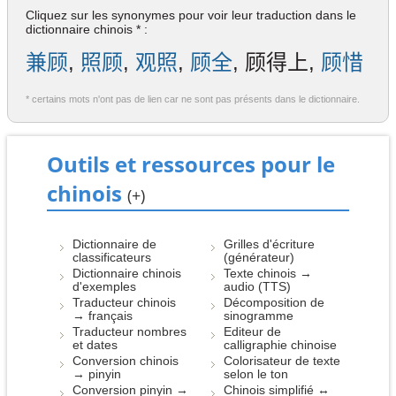
Cliquez sur les synonymes pour voir leur traduction dans le
dictionnaire chinois * :
兼顾
,
照顾
,
观照
,
顾全
, 顾得上,
顾惜
* certains mots n'ont pas de lien car ne sont pas présents dans le dictionnaire.
Outils et ressources pour le
chinois
(+)
Dictionnaire de
Grilles d'écriture
classificateurs
(générateur)
Dictionnaire chinois
Texte chinois →
d'exemples
audio (TTS)
Traducteur chinois
Décomposition de
→ français
sinogramme
Traducteur nombres
Editeur de
et dates
calligraphie chinoise
Conversion chinois
Colorisateur de texte
→ pinyin
selon le ton
Conversion pinyin →
Chinois simplifié ↔