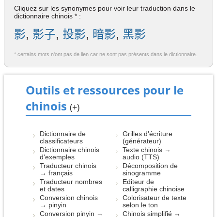
Cliquez sur les synonymes pour voir leur traduction dans le
dictionnaire chinois * :
影
,
影子
,
投影
,
暗影
,
黑影
* certains mots n'ont pas de lien car ne sont pas présents dans le dictionnaire.
Outils et ressources pour le
chinois
(+)
Dictionnaire de
Grilles d'écriture
classificateurs
(générateur)
Dictionnaire chinois
Texte chinois →
d'exemples
audio (TTS)
Traducteur chinois
Décomposition de
→ français
sinogramme
Traducteur nombres
Editeur de
et dates
calligraphie chinoise
Conversion chinois
Colorisateur de texte
→ pinyin
selon le ton
Conversion pinyin →
Chinois simplifié ↔