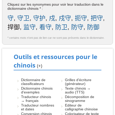
Cliquez sur les synonymes pour voir leur traduction dans le
dictionnaire chinois * :
守
,
守卫
,
守护
,
戍
,
戍守
,
扼守
,
把守
,
捍御,
监守
,
看守
,
防卫
,
防守
,
防御
* certains mots n'ont pas de lien car ne sont pas présents dans le dictionnaire.
Outils et ressources pour le
chinois
(+)
Dictionnaire de
Grilles d'écriture
classificateurs
(générateur)
Dictionnaire chinois
Texte chinois →
d'exemples
audio (TTS)
Traducteur chinois
Décomposition de
→ français
sinogramme
Traducteur nombres
Editeur de
et dates
calligraphie chinoise
Conversion chinois
Colorisateur de texte