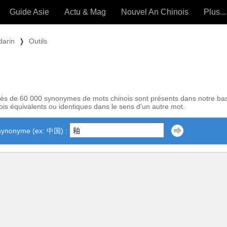
Guide Asie
Actu & Mag
Nouvel An Chinois
Plus...
Magazine
Forum (
darin
❭
Outils
Articles intemporels
 OUTILS) »
ès de 60 000 synonymes de mots chinois sont présents dans notre ba
is équivalents ou identiques dans le sens d'un autre mot.
synonyme (ex: 中国) :