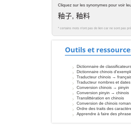
Cliquez sur les synonymes pour voir leur
釉子, 釉料
* certains mots n'ont pas de lien car ne sont pas pr
Outils et ressource
Dictionnaire de classificateur
Dictionnaire chinois d'exemp
Traducteur chinois → françai
Traducteur nombres et dates
Conversion chinois → pinyin
Conversion pinyin → chinois
Translittération en chinois
Conversion de chinois roman
Ordre des traits des caractèr
Apprendre à faire des phras