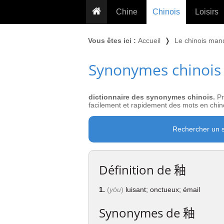
Chine
Chinois
Loisirs
... pour les nuls
Dictionnaire
Prénom
Vous êtes ici :
Accueil
❭
Le chinois man
... présentée aux enfants
Cours audio
Signe
Synonymes chinois
Grammaire
Tatouage
Conseils voyageurs
Traducteur
PLUS (24
Plantes médicinales
dictionnaire des synonymes chinois.
Pr
Exos & Flashcards
Proverbes
facilement et rapidement des mots en chino
+50 Outils
Cuisine
Rechercher un 
PLUS »
Cinéma & films
Calendrier en ligne
Définition de
釉
JO Pékin 2022
1.
(
yòu
)
luisant; onctueux; émail
Synonymes de
釉