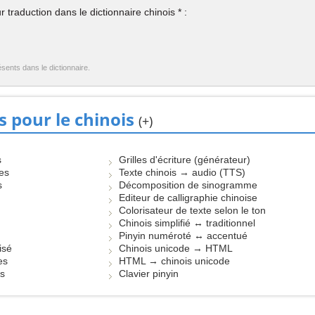
 traduction dans le dictionnaire chinois * :
ésents dans le dictionnaire.
s pour le chinois
(+)
s
Grilles d'écriture (générateur)
les
Texte chinois → audio (TTS)
s
Décomposition de sinogramme
Editeur de calligraphie chinoise
Colorisateur de texte selon le ton
Chinois simplifié ↔ traditionnel
Pinyin numéroté ↔ accentué
isé
Chinois unicode → HTML
es
HTML → chinois unicode
es
Clavier pinyin