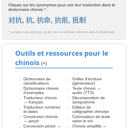
Cliquez sur les synonymes pour voir leur traduction dans le
dictionnaire chinois * :
对抗
,
抗
,
抗命
,
抗拒
,
抵制
* certains mots n'ont pas de lien car ne sont pas présents dans le dictionnaire.
Outils et ressources pour le
chinois
(+)
Dictionnaire de
Grilles d'écriture
classificateurs
(générateur)
Dictionnaire chinois
Texte chinois →
d'exemples
audio (TTS)
Traducteur chinois
Décomposition de
→ français
sinogramme
Traducteur nombres
Editeur de
et dates
calligraphie chinoise
Conversion chinois
Colorisateur de texte
→ pinyin
selon le ton
Conversion pinyin →
Chinois simplifié ↔