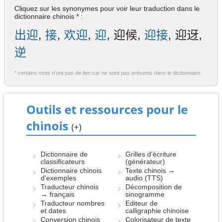
Cliquez sur les synonymes pour voir leur traduction dans le
dictionnaire chinois * :
出迎
,
接
,
欢迎
,
迎
, 迎候,
迎接
, 迎迓,
逆
* certains mots n'ont pas de lien car ne sont pas présents dans le dictionnaire.
Outils et ressources pour le
chinois
(+)
Dictionnaire de
Grilles d'écriture
classificateurs
(générateur)
Dictionnaire chinois
Texte chinois →
d'exemples
audio (TTS)
Traducteur chinois
Décomposition de
→ français
sinogramme
Traducteur nombres
Editeur de
et dates
calligraphie chinoise
Conversion chinois
Colorisateur de texte