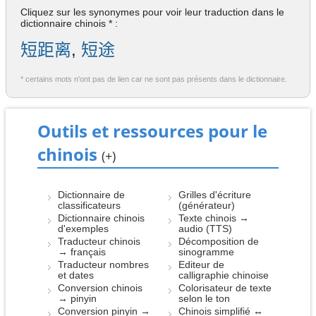
Cliquez sur les synonymes pour voir leur traduction dans le
dictionnaire chinois * :
短距离
,
短途
* certains mots n'ont pas de lien car ne sont pas présents dans le dictionnaire.
Outils et ressources pour le
chinois
(+)
Dictionnaire de
Grilles d'écriture
classificateurs
(générateur)
Dictionnaire chinois
Texte chinois →
d'exemples
audio (TTS)
Traducteur chinois
Décomposition de
→ français
sinogramme
Traducteur nombres
Editeur de
et dates
calligraphie chinoise
Conversion chinois
Colorisateur de texte
→ pinyin
selon le ton
Conversion pinyin →
Chinois simplifié ↔