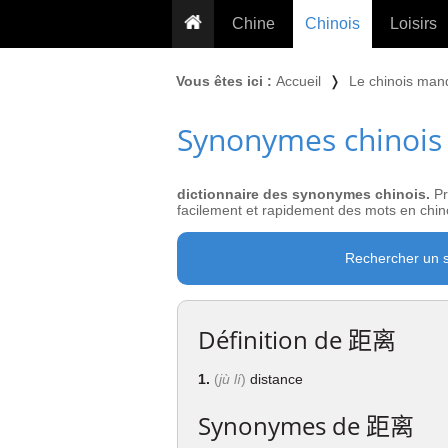
Chine
Chinois
Loisirs
... pour les nuls
Dictionnaire
Prénom
Vous êtes ici :
Accueil
❭
Le chinois man
... présentée aux enfants
Cours audio
Signe
Synonymes chinois
Grammaire
Tatouage
Conseils voyageurs
Traducteur
PLUS (24
Plantes médicinales
dictionnaire des synonymes chinois.
Pr
Exos & Flashcards
Proverbes
facilement et rapidement des mots en chino
+50 Outils
Cuisine
Rechercher un 
PLUS »
Cinéma & films
Calendrier en ligne
Définition de
距离
JO Pékin 2022
1.
(
jù lí
)
distance
Synonymes de
距离