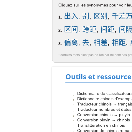
Cliquez sur les synonymes pour voir leur
出入
,
别
,
区别
,
千差
1.
区间
,
跨距
,
间距
,
间
2.
偏离
,
去
,
相差
,
相距
,
3.
* certains mots n'ont pas de lien car ne sont pas pr
Outils et ressource
Dictionnaire de classificateur
Dictionnaire chinois d'exemp
Traducteur chinois → françai
Traducteur nombres et dates
Conversion chinois → pinyin
Conversion pinyin → chinois
Translittération en chinois
Conversion de chinois roman