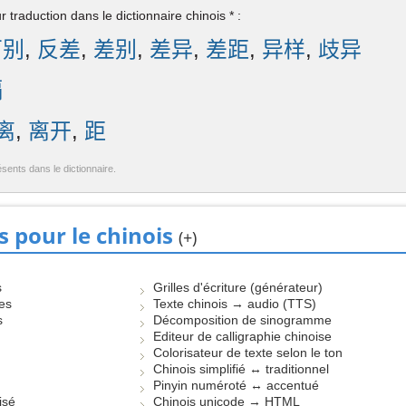
 traduction dans le dictionnaire chinois * :
万别
,
反差
,
差别
,
差异
,
差距
,
异样
,
歧异
隔
离
,
离开
,
距
ésents dans le dictionnaire.
s pour le chinois
(+)
s
Grilles d'écriture (générateur)
les
Texte chinois → audio (TTS)
s
Décomposition de sinogramme
Editeur de calligraphie chinoise
Colorisateur de texte selon le ton
Chinois simplifié ↔ traditionnel
Pinyin numéroté ↔ accentué
isé
Chinois unicode → HTML