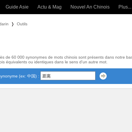
Guide Asie
Actu & Mag
Nouvel An Chinois
Plus...
Magazine
Forum (
darin
❭
Outils
Articles intemporels
 OUTILS) »
ès de 60 000 synonymes de mots chinois sont présents dans notre ba
is équivalents ou identiques dans le sens d'un autre mot.
synonyme (ex: 中国) :