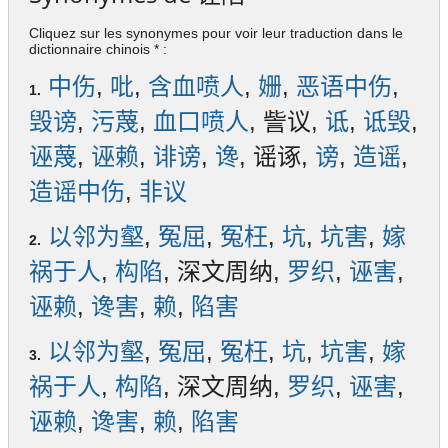
Cliquez sur les synonymes pour voir leur traduction dans le
dictionnaire chinois * :
中伤
,
吡
,
含血喷人
,
姗
,
恶语中伤
,
1.
毁谤
,
污蔑
,
血口喷人
, 訾议,
诋
,
诋毁
,
诬蔑
,
诬赖
,
诽谤
,
谗
, 谣诼,
谤
,
造谣
,
造谣中伤
,
非议
以邻为壑
,
冤屈
,
冤枉
,
坑
,
坑害
,
嫁
2.
祸于人
,
构陷
, 深文周纳,
罗织
,
诬害
,
诬赖
,
谗害
,
赖
,
陷害
以邻为壑
,
冤屈
,
冤枉
,
坑
,
坑害
,
嫁
3.
祸于人
,
构陷
, 深文周纳,
罗织
,
诬害
,
诬赖
,
谗害
,
赖
,
陷害