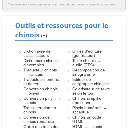
* certains mots n'ont pas de lien car ne sont pas présents dans le dictionnaire.
Outils et ressources pour le
chinois
(+)
Dictionnaire de
Grilles d'écriture
classificateurs
(générateur)
Dictionnaire chinois
Texte chinois →
d'exemples
audio (TTS)
Traducteur chinois
Décomposition de
→ français
sinogramme
Traducteur nombres
Editeur de
et dates
calligraphie chinoise
Conversion chinois
Colorisateur de texte
→ pinyin
selon le ton
Conversion pinyin →
Chinois simplifié ↔
chinois
traditionnel
Translittération en
Pinyin numéroté ↔
chinois
accentué
Conversion de
Chinois unicode →
chinois romanisé
HTML
Ordre des traits des
HTML → chinois