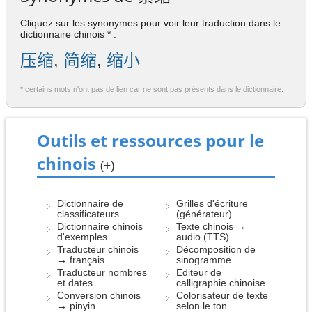
Cliquez sur les synonymes pour voir leur traduction dans le
dictionnaire chinois * :
压缩
,
简缩
,
缩小
* certains mots n'ont pas de lien car ne sont pas présents dans le dictionnaire.
Outils et ressources pour le
chinois
(+)
Dictionnaire de
Grilles d'écriture
classificateurs
(générateur)
Dictionnaire chinois
Texte chinois →
d'exemples
audio (TTS)
Traducteur chinois
Décomposition de
→ français
sinogramme
Traducteur nombres
Editeur de
et dates
calligraphie chinoise
Conversion chinois
Colorisateur de texte
→ pinyin
selon le ton