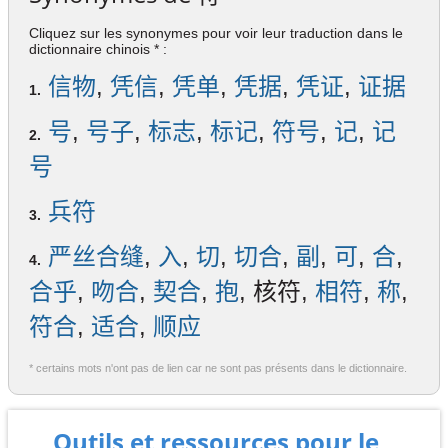
Cliquez sur les synonymes pour voir leur traduction dans le
dictionnaire chinois * :
信物
,
凭信
,
凭单
,
凭据
,
凭证
,
证据
1.
号
,
号子
,
标志
,
标记
,
符号
,
记
,
记
2.
号
兵符
3.
严丝合缝
,
入
,
切
,
切合
,
副
,
可
,
合
,
4.
合乎
,
吻合
,
契合
,
抱
, 核符,
相符
,
称
,
符合
,
适合
,
顺应
* certains mots n'ont pas de lien car ne sont pas présents dans le dictionnaire.
Outils et ressources pour le