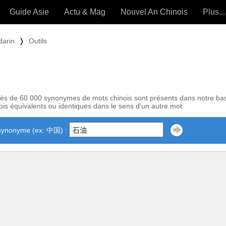
Guide Asie
Actu & Mag
Nouvel An Chinois
Plus...
Magazine
Forum (
darin
❭
Outils
Articles intemporels
 OUTILS) »
ès de 60 000 synonymes de mots chinois sont présents dans notre ba
is équivalents ou identiques dans le sens d'un autre mot.
synonyme (ex: 中国) :