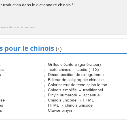
 traduction dans le dictionnaire chinois * :
ésents dans le dictionnaire.
s pour le chinois
(+)
s
Grilles d'écriture (générateur)
les
Texte chinois → audio (TTS)
s
Décomposition de sinogramme
Editeur de calligraphie chinoise
Colorisateur de texte selon le ton
Chinois simplifié ↔ traditionnel
Pinyin numéroté ↔ accentué
isé
Chinois unicode → HTML
es
HTML → chinois unicode
es
Clavier pinyin