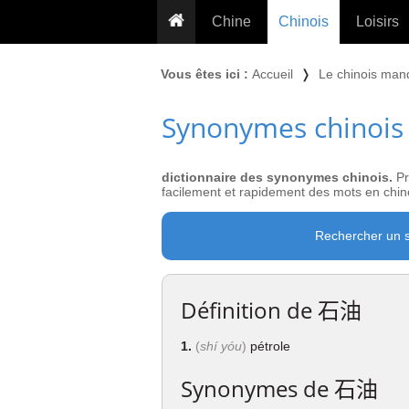
Chine
Chinois
Loisirs
... pour les nuls
Dictionnaire
Prénom
Vous êtes ici :
Accueil
❭
Le chinois man
... présentée aux enfants
Cours audio
Signe
Synonymes chinois
Grammaire
Tatouage
Conseils voyageurs
Traducteur
PLUS (24
Plantes médicinales
dictionnaire des synonymes chinois.
Pr
Exos & Flashcards
Proverbes
facilement et rapidement des mots en chino
+50 Outils
Cuisine
Rechercher un 
PLUS »
Cinéma & films
Calendrier en ligne
Définition de
石油
JO Pékin 2022
1.
(
shí yóu
)
pétrole
Synonymes de
石油