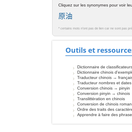
Cliquez sur les synonymes pour voir leur
原油
* certains mots n'ont pas de lien car ne sont pas pr
Outils et ressource
Dictionnaire de classificateur
Dictionnaire chinois d'exemp
Traducteur chinois → françai
Traducteur nombres et dates
Conversion chinois → pinyin
Conversion pinyin → chinois
Translittération en chinois
Conversion de chinois roman
Ordre des traits des caractèr
Apprendre à faire des phras