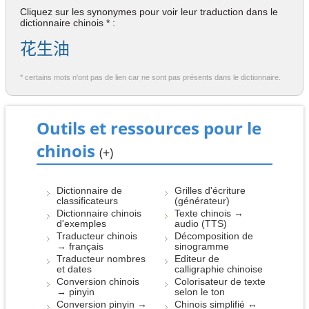
Cliquez sur les synonymes pour voir leur traduction dans le
dictionnaire chinois * :
花生油
* certains mots n'ont pas de lien car ne sont pas présents dans le dictionnaire.
Outils et ressources pour le
chinois
(+)
Dictionnaire de
Grilles d'écriture
classificateurs
(générateur)
Dictionnaire chinois
Texte chinois →
d'exemples
audio (TTS)
Traducteur chinois
Décomposition de
→ français
sinogramme
Traducteur nombres
Editeur de
et dates
calligraphie chinoise
Conversion chinois
Colorisateur de texte
→ pinyin
selon le ton
Conversion pinyin →
Chinois simplifié ↔