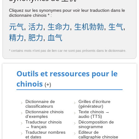
Cliquez sur les synonymes pour voir leur traduction dans le
dictionnaire chinois * :
元气
,
活力
,
生命力
,
生机勃勃
,
生气
,
精力
,
肥力
,
血气
* certains mots n'ont pas de lien car ne sont pas présents dans le dictionnaire.
Outils et ressources pour le
chinois
(+)
Dictionnaire de
Grilles d'écriture
classificateurs
(générateur)
Dictionnaire chinois
Texte chinois →
d'exemples
audio (TTS)
Traducteur chinois
Décomposition de
→ français
sinogramme
Traducteur nombres
Editeur de
et dates
calligraphie chinoise