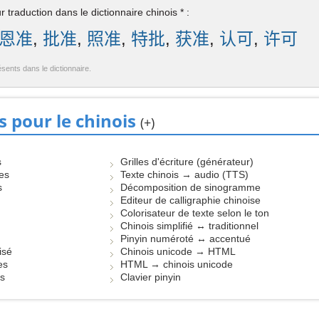
 traduction dans le dictionnaire chinois * :
恩准
,
批准
,
照准
,
特批
,
获准
,
认可
,
许可
ésents dans le dictionnaire.
s pour le chinois
(+)
s
Grilles d'écriture (générateur)
les
Texte chinois → audio (TTS)
s
Décomposition de sinogramme
Editeur de calligraphie chinoise
Colorisateur de texte selon le ton
Chinois simplifié ↔ traditionnel
Pinyin numéroté ↔ accentué
isé
Chinois unicode → HTML
es
HTML → chinois unicode
es
Clavier pinyin