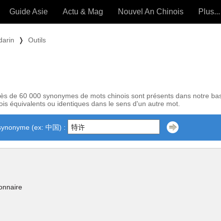
Guide Asie
Actu & Mag
Nouvel An Chinois
Plus...
Magazine
Forum (
darin
❭
Outils
Articles intemporels
 OUTILS) »
ès de 60 000 synonymes de mots chinois sont présents dans notre ba
is équivalents ou identiques dans le sens d'un autre mot.
synonyme (ex: 中国) :
onnaire