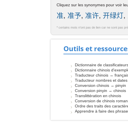
Cliquez sur les synonymes pour voir leur
准
,
准予
,
准许
,
开绿灯
,
* certains mots n'ont pas de lien car ne sont pas pr
Outils et ressource
Dictionnaire de classificateur
Dictionnaire chinois d'exemp
Traducteur chinois → françai
Traducteur nombres et dates
Conversion chinois → pinyin
Conversion pinyin → chinois
Translittération en chinois
Conversion de chinois roman
Ordre des traits des caractèr
Apprendre à faire des phras