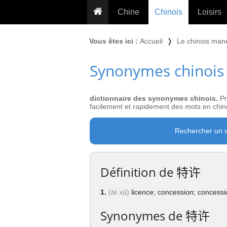
Chine
Chinois
Loisirs
... pour les nuls
Dictionnaire
Prénom
Vous êtes ici :
Accueil
❭
Le chinois man
... présentée aux enfants
Cours audio
Signe
Synonymes chinois
Grammaire
Tatouage
Conseils voyageurs
Traducteur
PLUS (24
Plantes médicinales
dictionnaire des synonymes chinois.
Pr
Exos & Flashcards
Proverbes
facilement et rapidement des mots en chino
+50 Outils
Cuisine
Rechercher un 
PLUS »
Cinéma & films
Calendrier en ligne
Définition de
特许
JO Pékin 2022
1.
(
tè xǔ
)
licence; concession; concessi
Synonymes de
特许