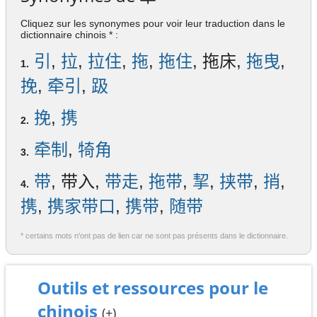
Cliquez sur les synonymes pour voir leur traduction dans le
dictionnaire chinois * :
引
,
拉
,
拉住
,
拖
,
拖住
, 拖床,
拖曳
,
1.
挽
,
牵引
,
趿
挽
,
携
2.
牵制
,
犄角
3.
带
, 带入,
带走
,
拖带
,
挈
,
挟带
,
捎
,
4.
携
,
携家带口
,
携带
,
随带
* certains mots n'ont pas de lien car ne sont pas présents dans le dictionnaire.
Outils et ressources pour le
chinois
(+)