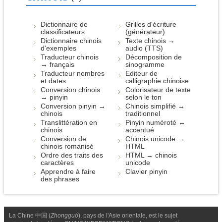
Dictionnaire de
Grilles d'écriture
classificateurs
(générateur)
Dictionnaire chinois
Texte chinois →
d'exemples
audio (TTS)
Traducteur chinois
Décomposition de
→ français
sinogramme
Traducteur nombres
Editeur de
et dates
calligraphie chinoise
Conversion chinois
Colorisateur de texte
→ pinyin
selon le ton
Conversion pinyin →
Chinois simplifié ↔
chinois
traditionnel
Translittération en
Pinyin numéroté ↔
chinois
accentué
Conversion de
Chinois unicode →
chinois romanisé
HTML
Ordre des traits des
HTML → chinois
caractères
unicode
Apprendre à faire
Clavier pinyin
des phrases
La Chine 中国 (
Zhongguó
), pays de l'Asie orientale, est le sujet