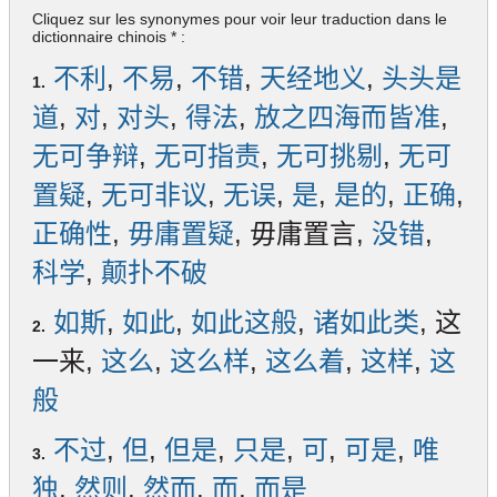
Cliquez sur les synonymes pour voir leur traduction dans le
dictionnaire chinois * :
不利
,
不易
,
不错
,
天经地义
,
头头是
1.
道
,
对
,
对头
,
得法
,
放之四海而皆准
,
无可争辩
,
无可指责
,
无可挑剔
,
无可
置疑
,
无可非议
,
无误
,
是
,
是的
,
正确
,
正确性
,
毋庸置疑
, 毋庸置言,
没错
,
科学
,
颠扑不破
如斯
,
如此
,
如此这般
,
诸如此类
, 这
2.
一来,
这么
,
这么样
,
这么着
,
这样
,
这
般
不过
,
但
,
但是
,
只是
,
可
,
可是
,
唯
3.
独
,
然则
,
然而
,
而
,
而是