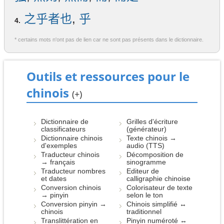
之乎者也
,
乎
4.
* certains mots n'ont pas de lien car ne sont pas présents dans le dictionnaire.
Outils et ressources pour le
chinois
(+)
Dictionnaire de
Grilles d'écriture
classificateurs
(générateur)
Dictionnaire chinois
Texte chinois →
d'exemples
audio (TTS)
Traducteur chinois
Décomposition de
→ français
sinogramme
Traducteur nombres
Editeur de
et dates
calligraphie chinoise
Conversion chinois
Colorisateur de texte
→ pinyin
selon le ton
Conversion pinyin →
Chinois simplifié ↔
chinois
traditionnel
Translittération en
Pinyin numéroté ↔