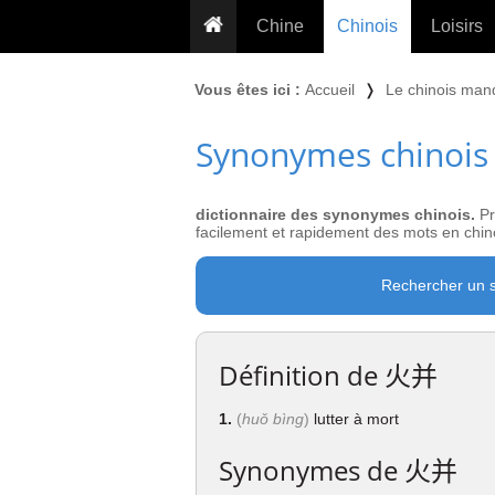
Chine
Chinois
Loisirs
... pour les nuls
Dictionnaire
Prénom
Vous êtes ici :
Accueil
❭
Le chinois man
... présentée aux enfants
Cours audio
Signe
Synonymes chinois
Grammaire
Tatouage
Conseils voyageurs
Traducteur
PLUS (24
Plantes médicinales
dictionnaire des synonymes chinois.
Pr
Exos & Flashcards
Proverbes
facilement et rapidement des mots en chino
+50 Outils
Cuisine
Rechercher un 
PLUS »
Cinéma & films
Calendrier en ligne
Définition de
火并
JO Pékin 2022
1.
(
huǒ bìng
)
lutter à mort
Synonymes de
火并