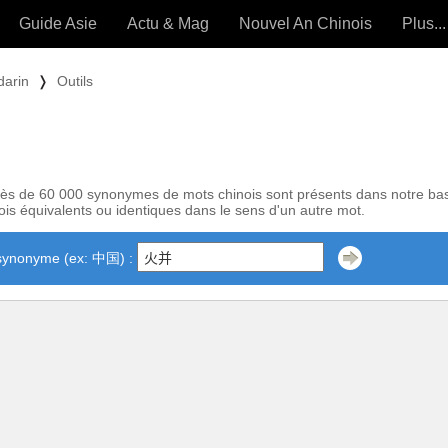
Guide Asie
Actu & Mag
Nouvel An Chinois
Plus...
Magazine
Forum (
darin
❭
Outils
Articles intemporels
 OUTILS) »
ès de 60 000 synonymes de mots chinois sont présents dans notre ba
is équivalents ou identiques dans le sens d'un autre mot.
synonyme (ex: 中国) :