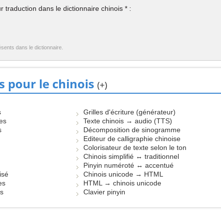
 traduction dans le dictionnaire chinois * :
ésents dans le dictionnaire.
s pour le chinois
(+)
s
Grilles d'écriture (générateur)
les
Texte chinois → audio (TTS)
s
Décomposition de sinogramme
Editeur de calligraphie chinoise
Colorisateur de texte selon le ton
Chinois simplifié ↔ traditionnel
Pinyin numéroté ↔ accentué
isé
Chinois unicode → HTML
es
HTML → chinois unicode
es
Clavier pinyin