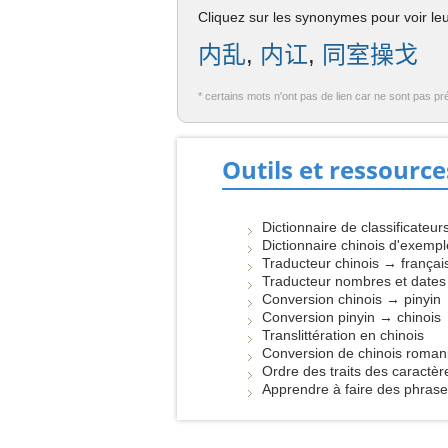
Cliquez sur les synonymes pour voir leur
内乱
,
内讧
,
同室操戈
* certains mots n'ont pas de lien car ne sont pas pr
Outils et ressource
Dictionnaire de classificateur
Dictionnaire chinois d'exemp
Traducteur chinois → françai
Traducteur nombres et dates
Conversion chinois → pinyin
Conversion pinyin → chinois
Translittération en chinois
Conversion de chinois roman
Ordre des traits des caractèr
Apprendre à faire des phras