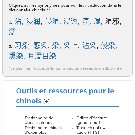
Cliquez sur les synonymes pour voir leur traduction dans le
dictionnaire chinois * :
沾
,
浸润
,
浸湿
,
浸透
,
渍
,
湿
, 湿邪,
1.
濡
习染
,
感染
,
染
,
染上
,
沾染
,
浸染
,
2.
熏染
,
耳濡目染
* certains mots n'ont pas de lien car ne sont pas présents dans le dictionnaire.
Outils et ressources pour le
chinois
(+)
Dictionnaire de
Grilles d'écriture
classificateurs
(générateur)
Dictionnaire chinois
Texte chinois →
d'exemples
audio (TTS)