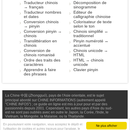
Traducteur chinois
Décomposition de
→ français
sinogramme
Traducteur nombres
Editeur de
et dates
calligraphie chinoise
Conversion chinois
Colorisateur de texte
→ pinyin
selon le ton
Conversion pinyin →
Chinois simplifié ↔
chinois
traditionnel
Translittération en
Pinyin numéroté ↔
chinois
accentué
Conversion de
Chinois unicode →
chinois romanisé
HTML
Ordre des traits des
HTML → chinois
caractères
unicode
Apprendre à faire
Clavier pinyin
des phrases
La Chine 中国 (
Zhongguó
), pays de l'Asie orientale, est le sujet
principal abordé sur CHINE INFORMATIONS (autrement appelé
"CHINE INFOS") ; ce guide en ligne est mis à jour pour et par des
passionnés depuis 2001. Cependant, les autres pays d'Asie du sud-
est ne sont pas oubliés avec en outre le Japon, la Corée, l'Inde, le
Vietnam, la Mongolie, la Malaisie, ou la Thailande.
Nous contacter
-
Facebook
-
Confidentialité & Cookies
En poursuivant votre navigation, vous acceptez le dépôt et
Ne plus afficher
l'utilisation de cookies et autres traceurs pour l'analyse, le