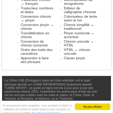
→ français
sinogramme
Traducteur nombres
Editeur de
et dates
calligraphie chinoise
Conversion chinois
Colorisateur de texte
→ pinyin
selon le ton
Conversion pinyin →
Chinois simplifié ↔
chinois
traditionnel
Translittération en
Pinyin numéroté ↔
chinois
accentué
Conversion de
Chinois unicode →
chinois romanisé
HTML
Ordre des traits des
HTML → chinois
caractères
unicode
Apprendre à faire
Clavier pinyin
des phrases
La Chine 中国 (
Zhongguó
), pays de l'Asie orientale, est le sujet
principal abordé sur CHINE INFORMATIONS (autrement appelé
"CHINE INFOS") ; ce guide en ligne est mis à jour pour et par des
passionnés depuis 2001. Cependant, les autres pays d'Asie du sud-
est ne sont pas oubliés avec en outre le Japon, la Corée, l'Inde, le
Vietnam, la Mongolie, la Malaisie, ou la Thailande.
Nous contacter
-
Facebook
-
Confidentialité & Cookies
En poursuivant votre navigation, vous acceptez le dépôt et
Ne plus afficher
l'utilisation de cookies et autres traceurs pour l'analyse, le
© Chine Informations, 2026 - Tous droits réservés (depuis 2001)
marketing et la publicité.
Plus d'info & Paramétrer