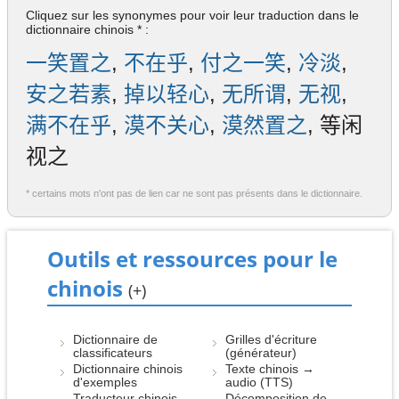
Cliquez sur les synonymes pour voir leur traduction dans le
dictionnaire chinois * :
一笑置之
,
不在乎
,
付之一笑
,
冷淡
,
安之若素
,
掉以轻心
,
无所谓
,
无视
,
满不在乎
,
漠不关心
,
漠然置之
, 等闲
视之
* certains mots n'ont pas de lien car ne sont pas présents dans le dictionnaire.
Outils et ressources pour le
chinois
(+)
Dictionnaire de
Grilles d'écriture
classificateurs
(générateur)
Dictionnaire chinois
Texte chinois →
d'exemples
audio (TTS)
Traducteur chinois
Décomposition de