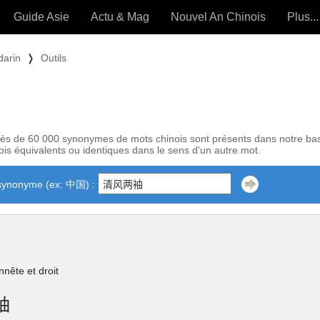
Guide Asie
Actu & Mag
Nouvel An Chinois
Plus...
Magazine
Forum (
darin
❭
Outils
Articles intemporels
 OUTILS) »
ès de 60 000 synonymes de mots chinois sont présents dans notre ba
is équivalents ou identiques dans le sens d'un autre mot.
synonyme (ex: 中国) :
nnête et droit
袖