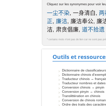
Cliquez sur les synonymes pour voir leur
一尘不染
, 一身清白,
两
正
,
廉洁
, 廉洁奉公, 廉
洁, 肃贪倡廉,
道不拾遗
* certains mots n'ont pas de lien car ne sont pas pr
Outils et ressource
Dictionnaire de classificateur
Dictionnaire chinois d'exemp
Traducteur chinois → françai
Traducteur nombres et dates
Conversion chinois → pinyin
Conversion pinyin → chinois
Translittération en chinois
Conversion de chinois roman
Ordre des traits des caractèr