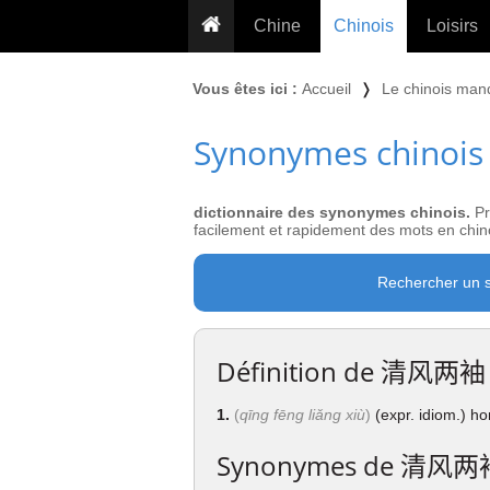
Chine
Chinois
Loisirs
... pour les nuls
Dictionnaire
Prénom
Vous êtes ici :
Accueil
❭
Le chinois man
... présentée aux enfants
Cours audio
Signe
Synonymes chinois
Grammaire
Tatouage
Conseils voyageurs
Traducteur
PLUS (24
Plantes médicinales
dictionnaire des synonymes chinois.
Pr
Exos & Flashcards
Proverbes
facilement et rapidement des mots en chino
+50 Outils
Cuisine
Rechercher un 
PLUS »
Cinéma & films
Calendrier en ligne
Définition de
清风两袖
JO Pékin 2022
1.
(
qīng fēng liǎng xiù
)
(expr. idiom.) ho
Synonymes de
清风两