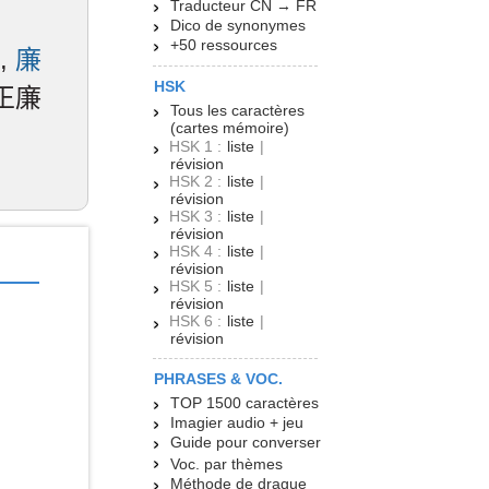
Traducteur CN → FR
Dico de synonymes
+50 ressources
,
廉
HSK
清正廉
Tous les caractères
(cartes mémoire)
HSK 1 :
liste
|
révision
HSK 2 :
liste
|
révision
HSK 3 :
liste
|
révision
HSK 4 :
liste
|
révision
HSK 5 :
liste
|
révision
HSK 6 :
liste
|
révision
PHRASES & VOC.
TOP 1500 caractères
Imagier audio + jeu
Guide pour converser
Voc. par thèmes
Méthode de drague