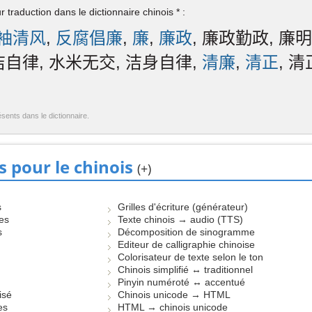
 traduction dans le dictionnaire chinois * :
袖清风
,
反腐倡廉
,
廉
,
廉政
, 廉政勤政, 廉明
洁自律, 水米无交, 洁身自律,
清廉
,
清正
, 
ésents dans le dictionnaire.
s pour le chinois
(+)
s
Grilles d'écriture (générateur)
les
Texte chinois → audio (TTS)
s
Décomposition de sinogramme
Editeur de calligraphie chinoise
Colorisateur de texte selon le ton
Chinois simplifié ↔ traditionnel
Pinyin numéroté ↔ accentué
isé
Chinois unicode → HTML
es
HTML → chinois unicode