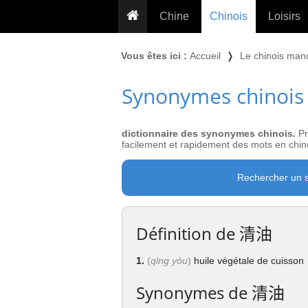
Chine
Chinois
Loisirs
... pour les nuls
Dictionnaire
Prénom
Vous êtes ici :
Accueil
❭
Le chinois man
... présentée aux enfants
Cours audio
Signe
Synonymes chinois
Grammaire
Tatouage
Conseils voyageurs
Traducteur
PLUS (24
Plantes médicinales
dictionnaire des synonymes chinois.
Pr
Exos & Flashcards
Proverbes
facilement et rapidement des mots en chino
+50 Outils
Cuisine
Rechercher un 
PLUS »
Cinéma & films
Calendrier en ligne
Définition de
清油
JO Pékin 2022
1.
(
qīng yóu
)
huile végétale de cuisson
Synonymes de
清油