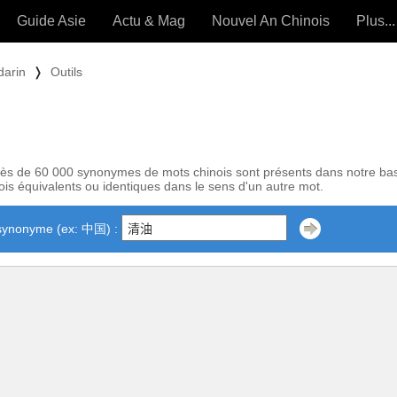
Guide Asie
Actu & Mag
Nouvel An Chinois
Plus...
Magazine
Forum (
darin
❭
Outils
Articles intemporels
 OUTILS) »
ès de 60 000 synonymes de mots chinois sont présents dans notre ba
is équivalents ou identiques dans le sens d'un autre mot.
synonyme (ex: 中国) :