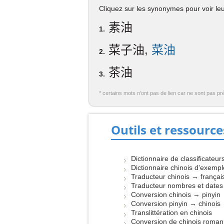
Cliquez sur les synonymes pour voir leur
素油
1.
菜子油,
菜油
2.
茶油
3.
* certains mots n'ont pas de lien car ne sont pas pr
Outils et ressource
Dictionnaire de classificateur
Dictionnaire chinois d'exemp
Traducteur chinois → françai
Traducteur nombres et dates
Conversion chinois → pinyin
Conversion pinyin → chinois
Translittération en chinois
Conversion de chinois roman