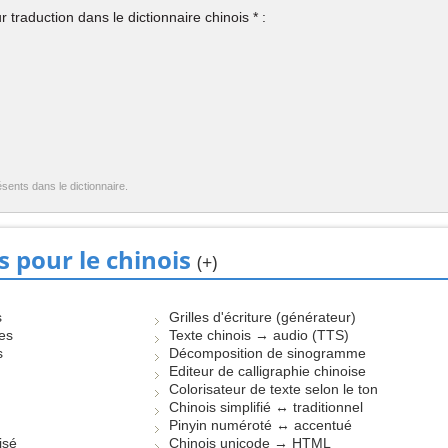
 traduction dans le dictionnaire chinois * :
ésents dans le dictionnaire.
s pour le chinois
(+)
s
Grilles d'écriture (générateur)
les
Texte chinois → audio (TTS)
s
Décomposition de sinogramme
Editeur de calligraphie chinoise
Colorisateur de texte selon le ton
Chinois simplifié ↔ traditionnel
Pinyin numéroté ↔ accentué
isé
Chinois unicode → HTML